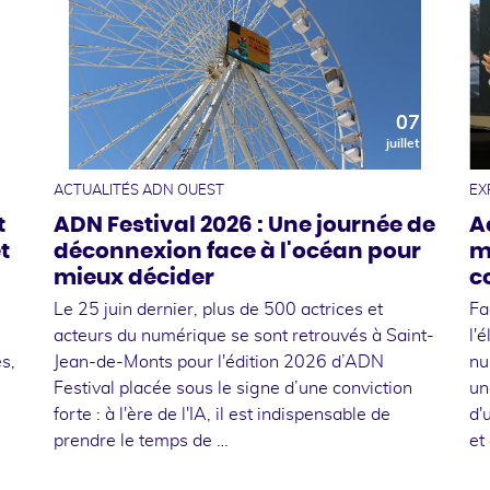
0
07
t
juillet
ACTUALITÉS ADN OUEST
EX
t
ADN Festival 2026 : Une journée de
A
t
déconnexion face à l'océan pour
m
mieux décider
c
Le 25 juin dernier, plus de 500 actrices et
Fa
acteurs du numérique se sont retrouvés à Saint-
l'
s,
Jean-de-Monts pour l'édition 2026 d’ADN
nu
Festival placée sous le signe d’une conviction
un
forte : à l'ère de l'IA, il est indispensable de
d'
prendre le temps de …
et