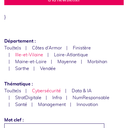
}
Département :
Tou(te)s
Côtes d'Armor
Finistère
Ille-et-Vilaine
Loire-Atlantique
Maine-et-Loire
Mayenne
Morbihan
Sarthe
Vendée
Thématique :
Tou(te)s
Cybersécurité
Data & IA
StratDigitale
Infra
NumResponsable
Santé
Management
Innovation
Mot clef :