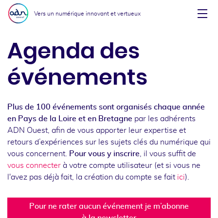
Aller au menu
Aller au contenu
Vers un numérique innovant et vertueux
Affi
Agenda des
événements
Plus de 100 événements sont organisés chaque année
en Pays de la Loire et en Bretagne
par les adhérents
ADN Ouest, afin de vous apporter leur expertise et
retours d’expériences sur les sujets clés du numérique qui
vous concernent.
Pour vous y inscrire
, il vous suffit de
vous connecter
à votre compte utilisateur (et si vous ne
l'avez pas déjà fait, la création du compte se fait
ici
).
Pour ne rater aucun événement je m’abonne
à la newsletter