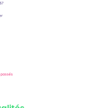
 57
er
 passés