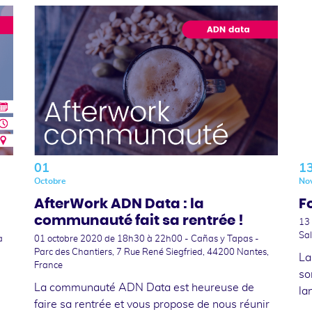
01
1
Octobre
No
AfterWork ADN Data : la
F
communauté fait sa rentrée !
13
Sal
a
01 octobre 2020
de 18h30 à 22h00 - Cañas y Tapas -
Parc des Chantiers, 7 Rue René Siegfried, 44200 Nantes,
La
France
so
La communauté ADN Data est heureuse de
la
faire sa rentrée et vous propose de nous réunir