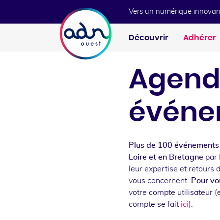
Aller au menu
Aller au contenu
Vers un numérique innovan
Découvrir
Adhérer
Agend
événe
Plus de 100 événements 
Loire et en Bretagne
par 
leur expertise et retours 
vous concernent.
Pour vou
votre compte utilisateur (e
compte se fait
ici
).