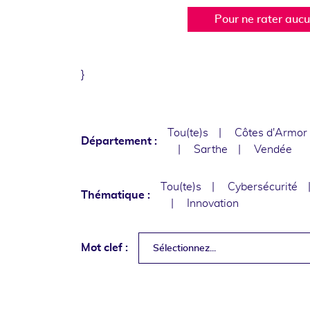
Pour ne rater auc
}
Tou(te)s
Côtes d'Armor
Département :
Sarthe
Vendée
Tou(te)s
Cybersécurité
Thématique :
Innovation
Mot clef :
Sélectionnez...