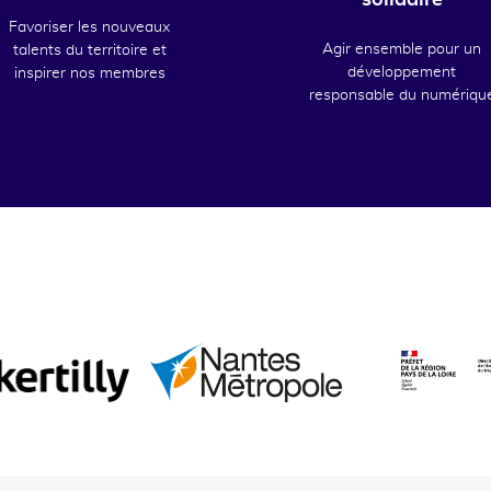
solidaire
Favoriser les nouveaux
Agir ensemble pour un
talents du territoire et
développement
inspirer nos membres
responsable du numériqu