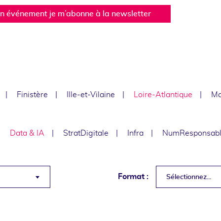
un événement je m’abonne à la newsletter
Finistère
Ille-et-Vilaine
Loire-Atlantique
Ma
Data & IA
StratDigitale
Infra
NumResponsab
Format :
Sélectionnez...