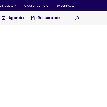
'ADN Ouest
Créer un compte
Se connecter
Agenda
Ressources
Ouvrir la recherc