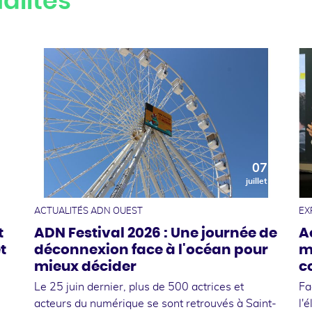
alités
0
07
t
juillet
ACTUALITÉS ADN OUEST
EX
t
ADN Festival 2026 : Une journée de
A
t
déconnexion face à l'océan pour
m
mieux décider
c
Le 25 juin dernier, plus de 500 actrices et
Fa
acteurs du numérique se sont retrouvés à Saint-
l'