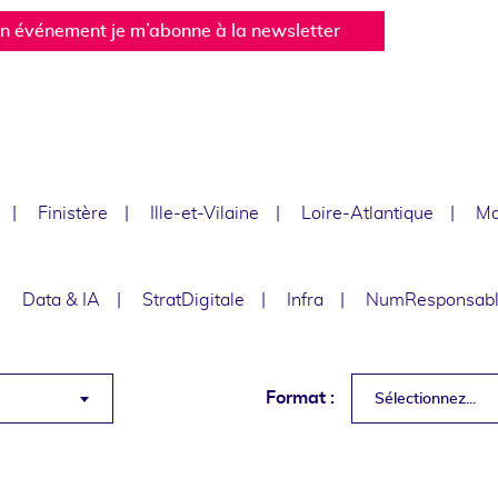
un événement je m’abonne à la newsletter
Finistère
Ille-et-Vilaine
Loire-Atlantique
Ma
Data & IA
StratDigitale
Infra
NumResponsab
Format :
Sélectionnez...