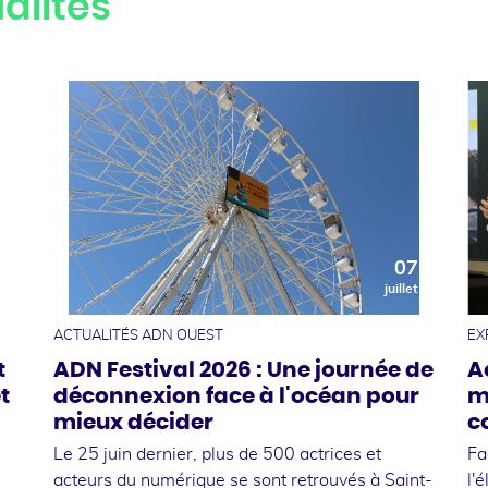
alités
0
07
t
juillet
ACTUALITÉS ADN OUEST
EX
t
ADN Festival 2026 : Une journée de
A
t
déconnexion face à l'océan pour
m
mieux décider
c
Le 25 juin dernier, plus de 500 actrices et
Fa
acteurs du numérique se sont retrouvés à Saint-
l'