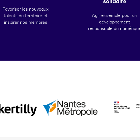
solidaire
Favoriser les nouveaux
Agir ensemble pour un
talents du territoire et
développement
inspirer nos membres
responsable du numériqu