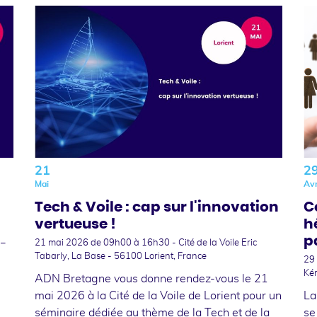
21
2
Mai
Avr
Tech & Voile : cap sur l'innovation
Ce
vertueuse !
h
p
 –
21 mai 2026
de 09h00 à 16h30 - Cité de la Voile Eric
Tabarly, La Base - 56100 Lorient, France
29
Ké
ADN Bretagne vous donne rendez-vous le 21
mai 2026 à la Cité de la Voile de Lorient pour un
La
séminaire dédiée au thème de la Tech et de la
se