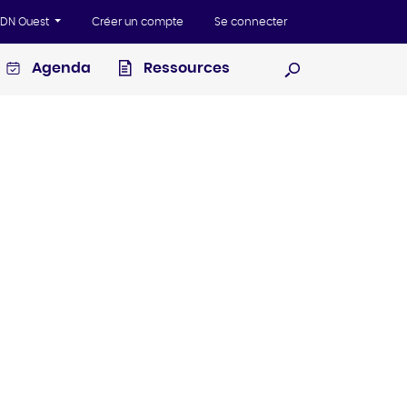
'ADN Ouest
Créer un compte
Se connecter
Agenda
Ressources
Ouvrir la recherc