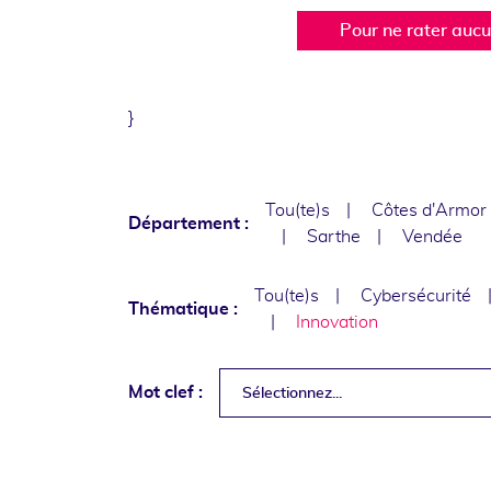
Pour ne rater auc
}
Tou(te)s
Côtes d'Armor
Département :
Sarthe
Vendée
Tou(te)s
Cybersécurité
Thématique :
Innovation
Mot clef :
Sélectionnez...