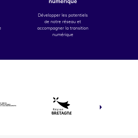
numérique
Développer les potentiels
de notre réseau et
e
accompagner la transition
numérique