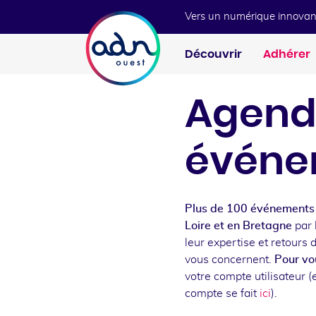
Aller au menu
Aller au contenu
Vers un numérique innovan
Découvrir
Adhérer
Agend
événe
Plus de 100 événements 
Loire et en Bretagne
par 
leur expertise et retours 
vous concernent.
Pour vou
votre compte utilisateur (e
compte se fait
ici
).