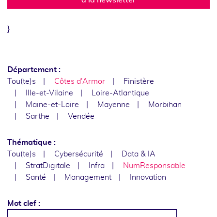
}
Département :
Tou(te)s
Côtes d'Armor
Finistère
Ille-et-Vilaine
Loire-Atlantique
Maine-et-Loire
Mayenne
Morbihan
Sarthe
Vendée
Thématique :
Tou(te)s
Cybersécurité
Data & IA
StratDigitale
Infra
NumResponsable
Santé
Management
Innovation
Mot clef :