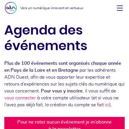
Aller au menu
Aller au contenu
Vers un numérique innovant et vertueux
Affi
Agenda des
événements
Plus de 100 événements sont organisés chaque année
en Pays de la Loire et en Bretagne
par les adhérents
ADN Ouest, afin de vous apporter leur expertise et
retours d’expériences sur les sujets clés du numérique qui
vous concernent.
Pour vous y inscrire
, il vous suffit de
vous connecter
à votre compte utilisateur (et si vous ne
l'avez pas déjà fait, la création du compte se fait
ici
).
Pour ne rater aucun événement je m’abonne
à la newsletter