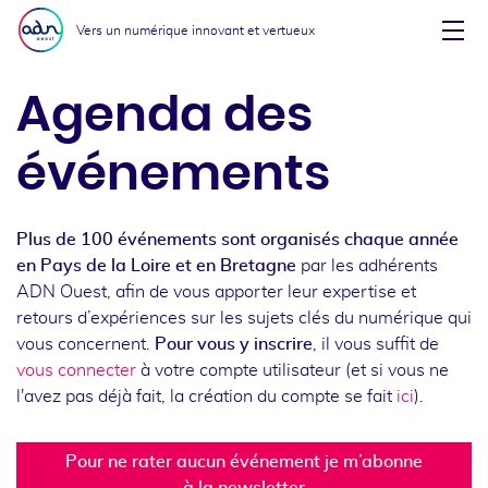
Aller au menu
Aller au contenu
Vers un numérique innovant et vertueux
Affi
Agenda des
événements
Plus de 100 événements sont organisés chaque année
en Pays de la Loire et en Bretagne
par les adhérents
ADN Ouest, afin de vous apporter leur expertise et
retours d’expériences sur les sujets clés du numérique qui
vous concernent.
Pour vous y inscrire
, il vous suffit de
vous connecter
à votre compte utilisateur (et si vous ne
l'avez pas déjà fait, la création du compte se fait
ici
).
Pour ne rater aucun événement je m’abonne
à la newsletter