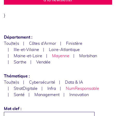
}
Département :
Tou(te)s
Côtes d'Armor
Finistère
Ille-et-Vilaine
Loire-Atlantique
Maine-et-Loire
Mayenne
Morbihan
Sarthe
Vendée
Thématique :
Tou(te)s
Cybersécurité
Data & IA
StratDigitale
Infra
NumResponsable
Santé
Management
Innovation
Mot clef :