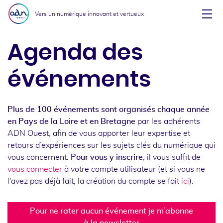
Aller au menu
Aller au contenu
Vers un numérique innovant et vertueux
Affi
Agenda des
événements
Plus de 100 événements sont organisés chaque année
en Pays de la Loire et en Bretagne
par les adhérents
ADN Ouest, afin de vous apporter leur expertise et
retours d’expériences sur les sujets clés du numérique qui
vous concernent.
Pour vous y inscrire
, il vous suffit de
vous connecter
à votre compte utilisateur (et si vous ne
l'avez pas déjà fait, la création du compte se fait
ici
).
Pour ne rater aucun événement je m’abonne
à la newsletter