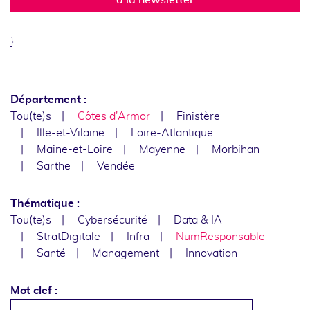
}
Département :
Tou(te)s
Côtes d'Armor
Finistère
Ille-et-Vilaine
Loire-Atlantique
Maine-et-Loire
Mayenne
Morbihan
Sarthe
Vendée
Thématique :
Tou(te)s
Cybersécurité
Data & IA
StratDigitale
Infra
NumResponsable
Santé
Management
Innovation
Mot clef :