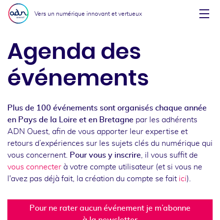
Aller au menu
Aller au contenu
Vers un numérique innovant et vertueux
Affi
Agenda des
événements
Plus de 100 événements sont organisés chaque année
en Pays de la Loire et en Bretagne
par les adhérents
ADN Ouest, afin de vous apporter leur expertise et
retours d’expériences sur les sujets clés du numérique qui
vous concernent.
Pour vous y inscrire
, il vous suffit de
vous connecter
à votre compte utilisateur (et si vous ne
l'avez pas déjà fait, la création du compte se fait
ici
).
Pour ne rater aucun événement je m’abonne
à la newsletter