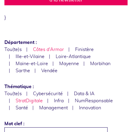
}
Département :
Tou(te)s
Côtes d'Armor
Finistère
Ille-et-Vilaine
Loire-Atlantique
Maine-et-Loire
Mayenne
Morbihan
Sarthe
Vendée
Thématique :
Tou(te)s
Cybersécurité
Data & IA
StratDigitale
Infra
NumResponsable
Santé
Management
Innovation
Mot clef :