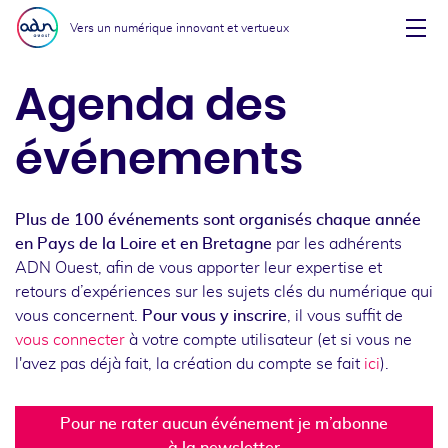
Aller au menu
Aller au contenu
Vers un numérique innovant et vertueux
Affi
Agenda des
événements
Plus de 100 événements sont organisés chaque année
en Pays de la Loire et en Bretagne
par les adhérents
ADN Ouest, afin de vous apporter leur expertise et
retours d’expériences sur les sujets clés du numérique qui
vous concernent.
Pour vous y inscrire
, il vous suffit de
vous connecter
à votre compte utilisateur (et si vous ne
l'avez pas déjà fait, la création du compte se fait
ici
).
Pour ne rater aucun événement je m’abonne
à la newsletter