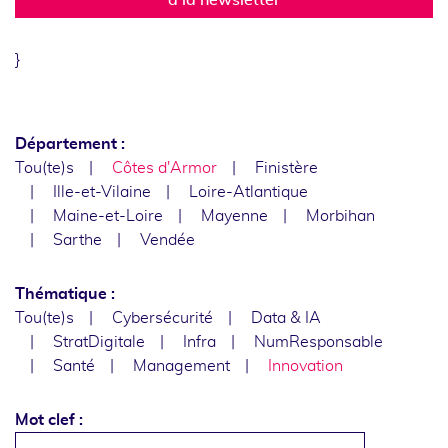
}
Département :
Tou(te)s
Côtes d'Armor
Finistère
Ille-et-Vilaine
Loire-Atlantique
Maine-et-Loire
Mayenne
Morbihan
Sarthe
Vendée
Thématique :
Tou(te)s
Cybersécurité
Data & IA
StratDigitale
Infra
NumResponsable
Santé
Management
Innovation
Mot clef :