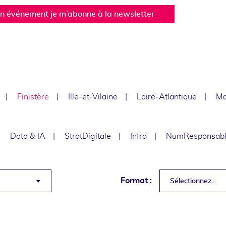
un événement je m’abonne à la newsletter
Finistère
Ille-et-Vilaine
Loire-Atlantique
Ma
Data & IA
StratDigitale
Infra
NumResponsab
Format :
Sélectionnez...