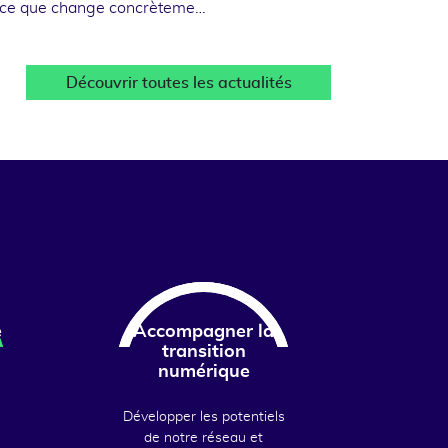
 ce que change concrèteme…
Découvrir toutes les actualités
e
Accompagner la
transition
numérique
Développer les potentiels
de notre réseau et