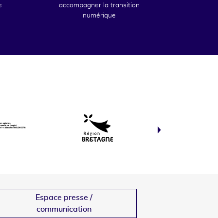
e
accompagner la transition
numérique
Espace presse /
communication