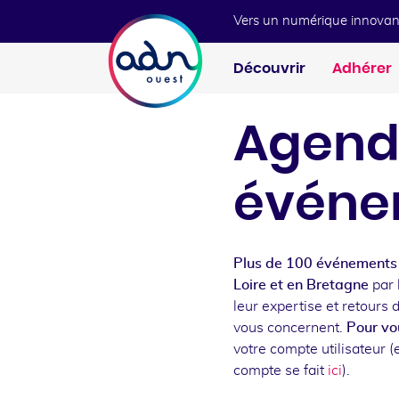
Aller au menu
Aller au contenu
Vers un numérique innovan
Découvrir
Adhérer
Agend
événe
Plus de 100 événements 
Loire et en Bretagne
par 
leur expertise et retours 
vous concernent.
Pour vou
votre compte utilisateur (e
compte se fait
ici
).