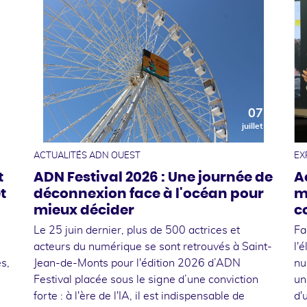
0
07
t
juillet
ACTUALITÉS ADN OUEST
EX
t
ADN Festival 2026 : Une journée de
A
t
déconnexion face à l'océan pour
m
mieux décider
c
Le 25 juin dernier, plus de 500 actrices et
Fa
acteurs du numérique se sont retrouvés à Saint-
l'
s,
Jean-de-Monts pour l'édition 2026 d’ADN
nu
Festival placée sous le signe d’une conviction
un
forte : à l'ère de l'IA, il est indispensable de
d'