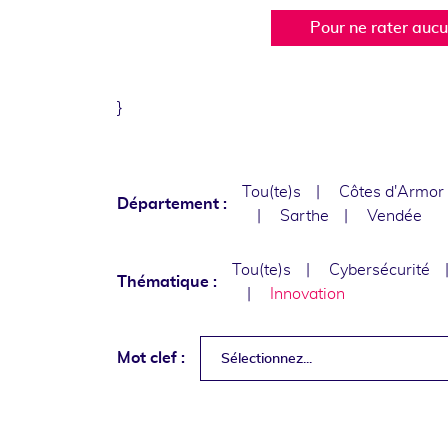
Pour ne rater auc
}
Tou(te)s
Côtes d'Armor
Département :
Sarthe
Vendée
Tou(te)s
Cybersécurité
Thématique :
Innovation
Mot clef :
Sélectionnez...