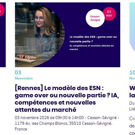
03
1
Novembre
No
[Rennes] Le modèle des ESN :
W
game over ou nouvelle partie ? IA,
l
compétences et nouvelles
Du
attentes du marché
Lis
03 novembre 2026
de 09h30 à 14h00 - Cesson-Sévigné -
Cr
1179 Av. des Champs Blancs, 35510 Cesson-Sévigné,
s
de
France
co