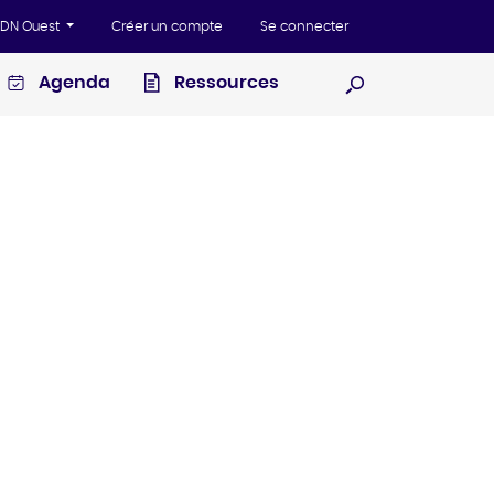
'ADN Ouest
Créer un compte
Se connecter
Agenda
Ressources
Ouvrir la recherc