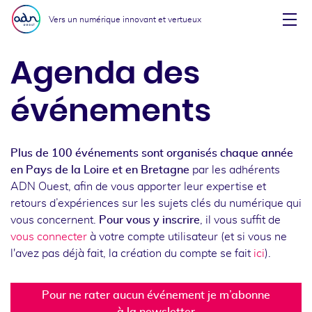
Aller au menu
Aller au contenu
Vers un numérique innovant et vertueux
Affi
Agenda des
événements
Plus de 100 événements sont organisés chaque année
en Pays de la Loire et en Bretagne
par les adhérents
ADN Ouest, afin de vous apporter leur expertise et
retours d’expériences sur les sujets clés du numérique qui
vous concernent.
Pour vous y inscrire
, il vous suffit de
vous connecter
à votre compte utilisateur (et si vous ne
l'avez pas déjà fait, la création du compte se fait
ici
).
Pour ne rater aucun événement je m’abonne
à la newsletter