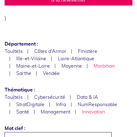
}
Département :
Tou(te)s
Côtes d'Armor
Finistère
Ille-et-Vilaine
Loire-Atlantique
Maine-et-Loire
Mayenne
Morbihan
Sarthe
Vendée
Thématique :
Tou(te)s
Cybersécurité
Data & IA
StratDigitale
Infra
NumResponsable
Santé
Management
Innovation
Mot clef :