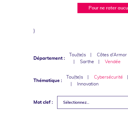
Pour ne rater auc
}
Tou(te)s
Côtes d'Armor
Département :
Sarthe
Vendée
Tou(te)s
Cybersécurité
Thématique :
Innovation
Mot clef :
Sélectionnez...