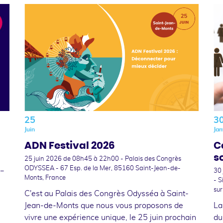
25
3
Juin
Jan
ADN Festival 2026
C
s
25 juin 2026
de 08h45 à 22h00 - Palais des Congrès
ODYSSEA - 67 Esp. de la Mer, 85160 Saint-Jean-de-
 –
30
Monts, France
- S
sur
C'est au Palais des Congrès Odysséa à Saint-
Jean-de-Monts que nous vous proposons de
La
vivre une expérience unique, le 25 juin prochain
du