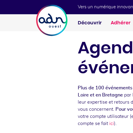
Aller au menu
Aller au contenu
Vers un numérique innovan
Découvrir
Adhérer
Agend
événe
Plus de 100 événements 
Loire et en Bretagne
par 
leur expertise et retours 
vous concernent.
Pour vou
votre compte utilisateur (e
compte se fait
ici
).