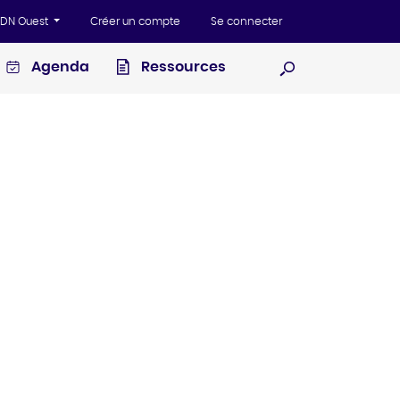
'ADN Ouest
Créer un compte
Se connecter
Agenda
Ressources
Ouvrir la recherc