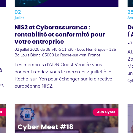
02
2
Juillet
Avr
NIS2 et Cyberassurance :
D
rentabilité et conformité pour
l
votre entreprise
e
En 
02 juillet 2025
de 08h45 à 11h30 - Loco Numérique - 125
AD
Bd Louis Blanc, 85000 La Roche-sur-Yon, France
25
Les membres d'ADN Ouest Vendée vous
Mo
à
donnent rendez-vous le mercredi 2 juillet à la
un
Roche-sur-Yon pour échanger sur la directive
cy
le,
européenne NIS2.