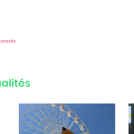
 passés
alités