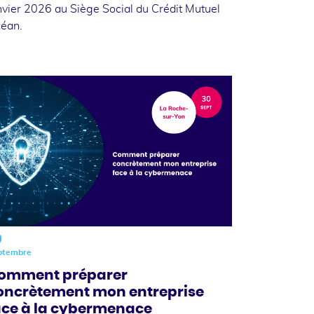
nvier 2026 au Siège Social du Crédit Mutuel
éan.
0
ptembre
omment préparer
oncrètement mon entreprise
ace à la cybermenace