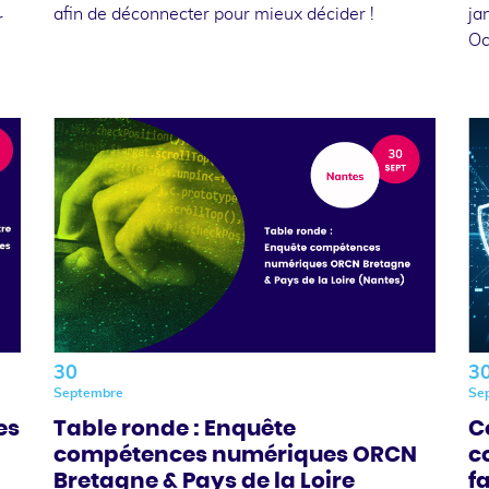
afin de déconnecter pour mieux décider !
ja
r
Oc
30
3
Septembre
Se
es
Table ronde : Enquête
C
compétences numériques ORCN
c
Bretagne & Pays de la Loire
f