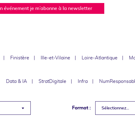
un événement je m’abonne à la newsletter
Finistère
Ille-et-Vilaine
Loire-Atlantique
Ma
Data & IA
StratDigitale
Infra
NumResponsab
Format :
Sélectionnez...