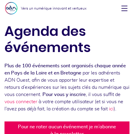
Aller au menu
Aller au contenu
Vers un numérique innovant et vertueux
Affi
Agenda des
événements
Plus de 100 événements sont organisés chaque année
en Pays de la Loire et en Bretagne
par les adhérents
ADN Ouest, afin de vous apporter leur expertise et
retours d’expériences sur les sujets clés du numérique qui
vous concernent.
Pour vous y inscrire
, il vous suffit de
vous connecter
à votre compte utilisateur (et si vous ne
l'avez pas déjà fait, la création du compte se fait
ici
).
Pour ne rater aucun événement je m’abonne
à la newsletter