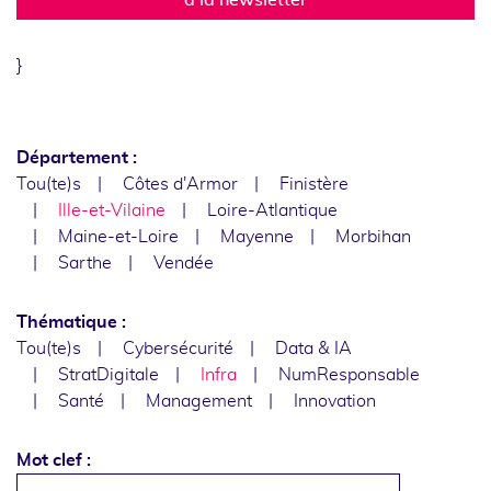
}
Département :
Tou(te)s
Côtes d'Armor
Finistère
Ille-et-Vilaine
Loire-Atlantique
Maine-et-Loire
Mayenne
Morbihan
Sarthe
Vendée
Thématique :
Tou(te)s
Cybersécurité
Data & IA
StratDigitale
Infra
NumResponsable
Santé
Management
Innovation
Mot clef :