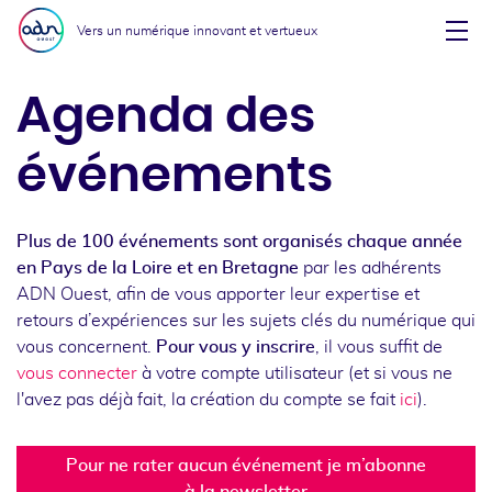
Aller au menu
Aller au contenu
Vers un numérique innovant et vertueux
Affi
Agenda des
événements
Plus de 100 événements sont organisés chaque année
en Pays de la Loire et en Bretagne
par les adhérents
ADN Ouest, afin de vous apporter leur expertise et
retours d’expériences sur les sujets clés du numérique qui
vous concernent.
Pour vous y inscrire
, il vous suffit de
vous connecter
à votre compte utilisateur (et si vous ne
l'avez pas déjà fait, la création du compte se fait
ici
).
Pour ne rater aucun événement je m’abonne
à la newsletter