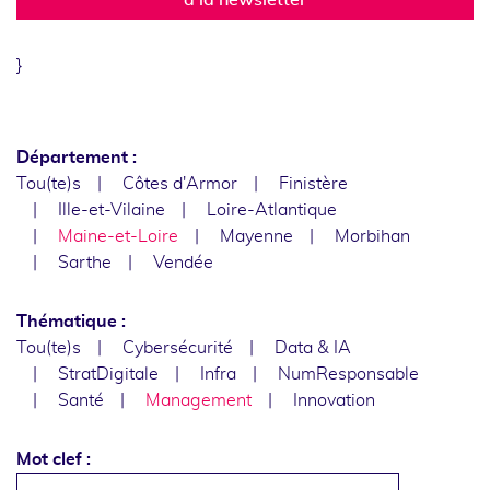
}
Département :
Tou(te)s
Côtes d'Armor
Finistère
Ille-et-Vilaine
Loire-Atlantique
Maine-et-Loire
Mayenne
Morbihan
Sarthe
Vendée
Thématique :
Tou(te)s
Cybersécurité
Data & IA
StratDigitale
Infra
NumResponsable
Santé
Management
Innovation
Mot clef :