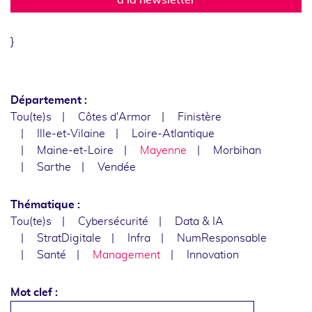
}
Département :
Tou(te)s
Côtes d'Armor
Finistère
Ille-et-Vilaine
Loire-Atlantique
Maine-et-Loire
Mayenne
Morbihan
Sarthe
Vendée
Thématique :
Tou(te)s
Cybersécurité
Data & IA
StratDigitale
Infra
NumResponsable
Santé
Management
Innovation
Mot clef :