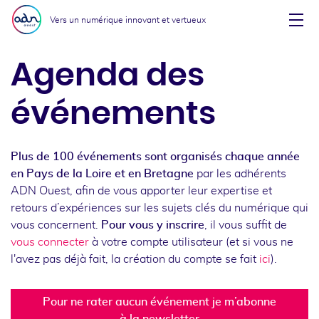
Aller au menu
Aller au contenu
Vers un numérique innovant et vertueux
Affi
Agenda des
événements
Plus de 100 événements sont organisés chaque année
en Pays de la Loire et en Bretagne
par les adhérents
ADN Ouest, afin de vous apporter leur expertise et
retours d’expériences sur les sujets clés du numérique qui
vous concernent.
Pour vous y inscrire
, il vous suffit de
vous connecter
à votre compte utilisateur (et si vous ne
l'avez pas déjà fait, la création du compte se fait
ici
).
Pour ne rater aucun événement je m’abonne
à la newsletter