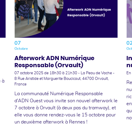
07
0
Octobre
Oc
Afterwork ADN Numérique
I
Responsable (Orvault)
n
07 octobre 2025
de 18h30 à 21h30 - La Peau de Vache -
En 
8 Rue Aristide et Marguerite Boucicaut, 44700 Orvault,
 à
Re
France
nu
La communauté Numérique Responsable
ri
d'ADN Ouest vous invite son nouvel afterwork le
en
7 octobre à Orvault (à deux pas du tramway), et
qu
elle vous donne rendez-vous le 15 octobre pour
no
un deuxième afterwork à Rennes !