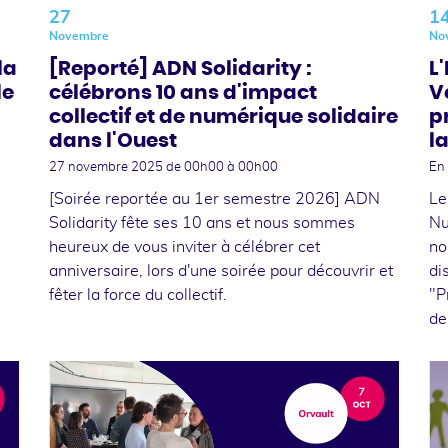
27
1
Novembre
No
la
[Reporté] ADN Solidarity :
L
le
célébrons 10 ans d'impact
V
collectif et de numérique solidaire
p
dans l'Ouest
l
27 novembre 2025
de 00h00 à 00h00
En 
[Soirée reportée au 1er semestre 2026] ADN
Le
n
Solidarity fête ses 10 ans et nous sommes
Nu
heureux de vous inviter à célébrer cet
no
anniversaire, lors d'une soirée pour découvrir et
di
fêter la force du collectif.
"P
de