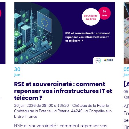
30
0
Juin
Jui
RSE et souveraineté : comment
[A
repenser vos infrastructures IT et
05
télécom ?
Ka
 –
30 juin 2026
de 09h00 à 13h30 - Château de la Poterie -
AD
Château de la Poterie, La Poterie, 44240 La Chapelle-sur-
Fr
Erdre, France
pe
RSE et souveraineté : comment repenser vos
l’