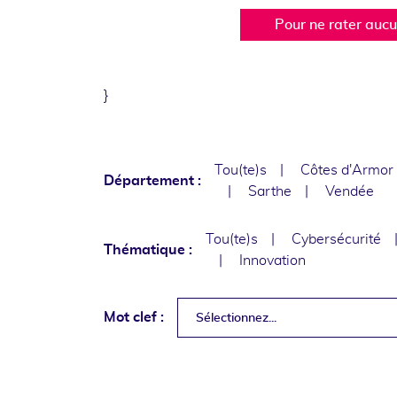
Pour ne rater auc
}
Tou(te)s
Côtes d'Armor
Département :
Sarthe
Vendée
Tou(te)s
Cybersécurité
Thématique :
Innovation
Mot clef :
Sélectionnez...