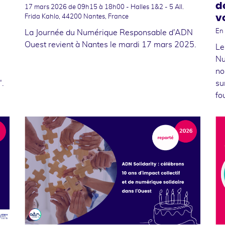
d
17 mars 2026
de 09h15 à 18h00 - Halles 1&2 - 5 All.
v
Frida Kahlo, 44200 Nantes, France
En 
La Journée du Numérique Responsable d'ADN
Ouest revient à Nantes le mardi 17 mars 2025.
Le
Nu
no
".
su
fo