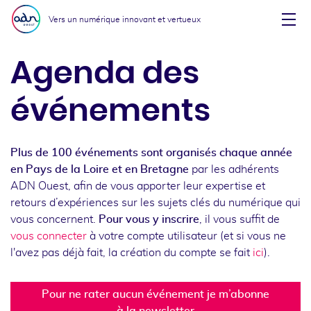
Aller au menu
Aller au contenu
Vers un numérique innovant et vertueux
Affi
Agenda des
événements
Plus de 100 événements sont organisés chaque année
en Pays de la Loire et en Bretagne
par les adhérents
ADN Ouest, afin de vous apporter leur expertise et
retours d’expériences sur les sujets clés du numérique qui
vous concernent.
Pour vous y inscrire
, il vous suffit de
vous connecter
à votre compte utilisateur (et si vous ne
l'avez pas déjà fait, la création du compte se fait
ici
).
Pour ne rater aucun événement je m’abonne
à la newsletter