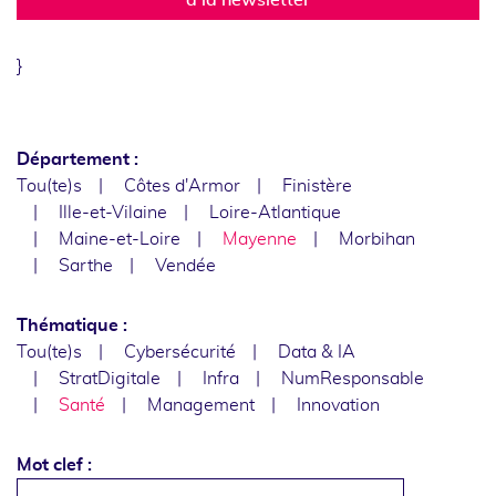
}
Département :
Tou(te)s
Côtes d'Armor
Finistère
Ille-et-Vilaine
Loire-Atlantique
Maine-et-Loire
Mayenne
Morbihan
Sarthe
Vendée
Thématique :
Tou(te)s
Cybersécurité
Data & IA
StratDigitale
Infra
NumResponsable
Santé
Management
Innovation
Mot clef :