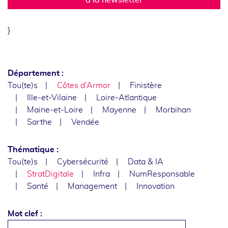
}
Département :
Tou(te)s
Côtes d'Armor
Finistère
Ille-et-Vilaine
Loire-Atlantique
Maine-et-Loire
Mayenne
Morbihan
Sarthe
Vendée
Thématique :
Tou(te)s
Cybersécurité
Data & IA
StratDigitale
Infra
NumResponsable
Santé
Management
Innovation
Mot clef :