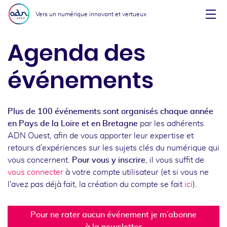
Aller au menu
Aller au contenu
Vers un numérique innovant et vertueux
Affi
Agenda des
événements
Plus de 100 événements sont organisés chaque année
en Pays de la Loire et en Bretagne
par les adhérents
ADN Ouest, afin de vous apporter leur expertise et
retours d’expériences sur les sujets clés du numérique qui
vous concernent.
Pour vous y inscrire
, il vous suffit de
vous connecter
à votre compte utilisateur (et si vous ne
l'avez pas déjà fait, la création du compte se fait
ici
).
Pour ne rater aucun événement je m’abonne
à la newsletter