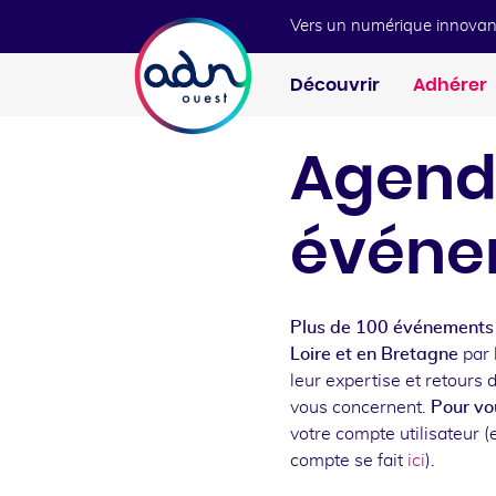
Aller au menu
Aller au contenu
Vers un numérique innovan
Découvrir
Adhérer
Agend
événe
Plus de 100 événements 
Loire et en Bretagne
par 
leur expertise et retours 
vous concernent.
Pour vou
votre compte utilisateur (e
compte se fait
ici
).