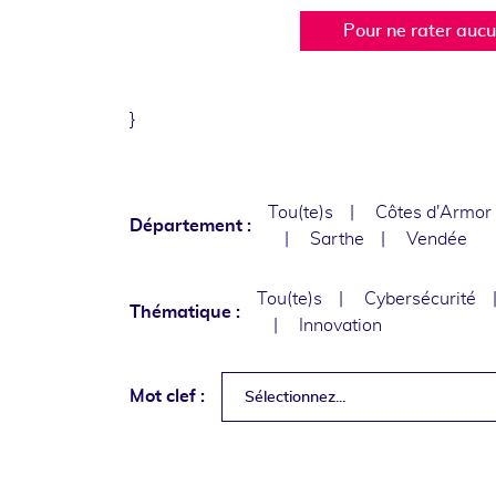
Pour ne rater auc
}
Tou(te)s
Côtes d'Armor
Département :
Sarthe
Vendée
Tou(te)s
Cybersécurité
Thématique :
Innovation
Mot clef :
Sélectionnez...