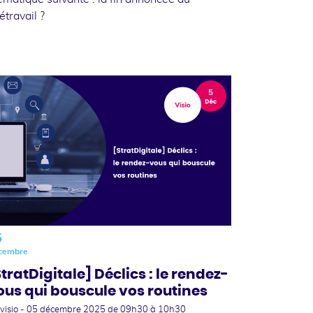
létravail ?
5
cembre
StratDigitale] Déclics : le rendez-
ous qui bouscule vos routines
visio -
05 décembre 2025
de 09h30 à 10h30