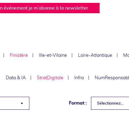
un événement je m’abonne à la newsletter
Finistère
Ille-et-Vilaine
Loire-Atlantique
Ma
Data & IA
StratDigitale
Infra
NumResponsab
Format :
Sélectionnez...