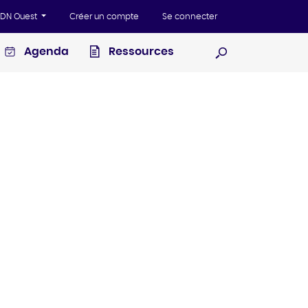
'ADN Ouest
Créer un compte
Se connecter
Agenda
Ressources
Ouvrir la recherc