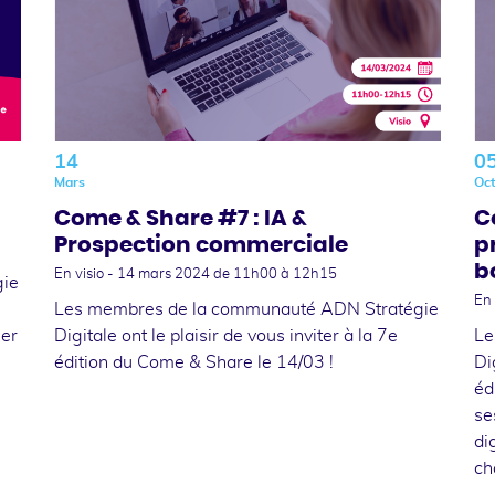
14
0
Mars
Oc
Come & Share #7 : IA &
C
Prospection commerciale
p
b
En visio -
14 mars 2024
de 11h00 à 12h15
gie
En 
Les membres de la communauté ADN Stratégie
ger
Digitale ont le plaisir de vous inviter à la 7e
Le
édition du Come & Share le 14/03 !
Di
éd
se
di
ch