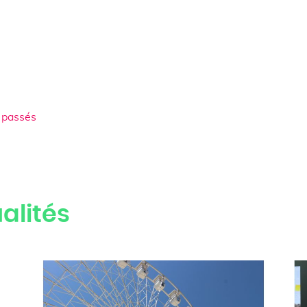
 passés
alités