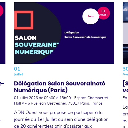
01
3
Juillet
Avr
z-
Délégation Salon Souveraineté
[
Numérique (Paris)
v
01 juillet 2026
de 09h00 à 18h00 - Espace Champerret –
En 
Hall A - 6 Rue Jean Oestreicher, 75017 Paris, France
La
ADN Ouest vous propose de participer à la
pr
journée du 1er Juillet au sein d’une délégation
r
av
de 20 adhérent(e)s afin d’assister aux
th