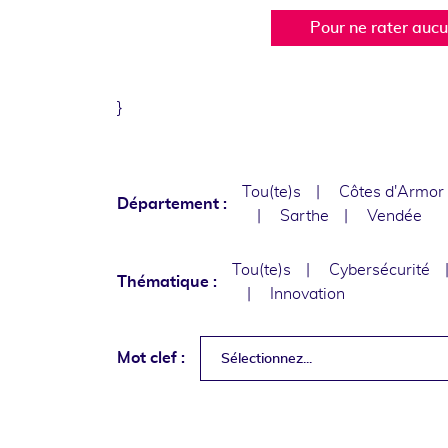
Pour ne rater auc
}
Tou(te)s
Côtes d'Armor
Département :
Sarthe
Vendée
Tou(te)s
Cybersécurité
Thématique :
Innovation
Mot clef :
Sélectionnez...