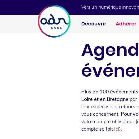
Aller au menu
Aller au contenu
Vers un numérique innovan
Découvrir
Adhérer
Agend
événe
Plus de 100 événements 
Loire et en Bretagne
par 
leur expertise et retours 
vous concernent.
Pour vou
votre compte utilisateur (e
compte se fait
ici
).