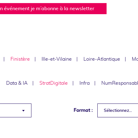
un événement je m’abonne à la newsletter
Finistère
Ille-et-Vilaine
Loire-Atlantique
Ma
Data & IA
StratDigitale
Infra
NumResponsab
Format :
Sélectionnez...