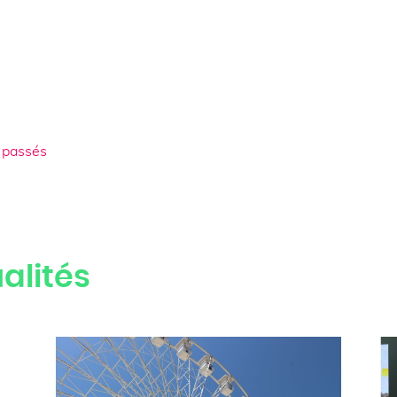
 passés
alités