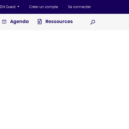
'ADN Ouest
Créer un compte
Se connecter
Agenda
Ressources
Ouvrir la recherc