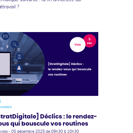
létravail ?
5
cembre
StratDigitale] Déclics : le rendez-
ous qui bouscule vos routines
visio -
05 décembre 2025
de 09h30 à 10h30