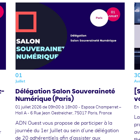
01
3
Juillet
Avr
z-
Délégation Salon Souveraineté
[
Numérique (Paris)
v
01 juillet 2026
de 09h00 à 18h00 - Espace Champerret –
En 
Hall A - 6 Rue Jean Oestreicher, 75017 Paris, France
La
ADN Ouest vous propose de participer à la
pr
journée du 1er Juillet au sein d’une délégation
r
av
de 20 adhérent(e)s afin d’assister aux
th