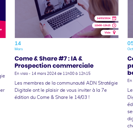
14
0
Mars
Oc
Come & Share #7 : IA &
C
Prospection commerciale
p
b
En visio -
14 mars 2024
de 11h00 à 12h15
gie
En 
Les membres de la communauté ADN Stratégie
ger
Digitale ont le plaisir de vous inviter à la 7e
Le
édition du Come & Share le 14/03 !
Di
éd
se
di
ch