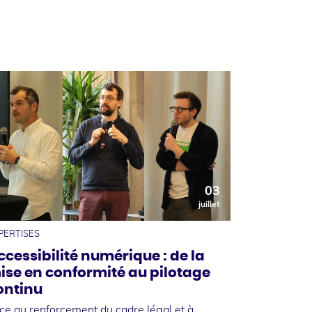
03
juillet
PERTISES
ccessibilité numérique : de la
ise en conformité au pilotage
ontinu
ce au renforcement du cadre légal et à