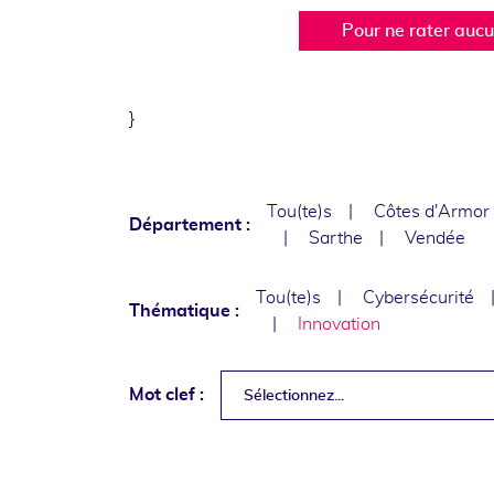
Pour ne rater auc
}
Tou(te)s
Côtes d'Armor
Département :
Sarthe
Vendée
Tou(te)s
Cybersécurité
Thématique :
Innovation
Mot clef :
Sélectionnez...