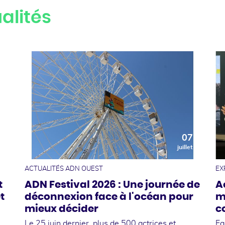
alités
0
07
t
juillet
ACTUALITÉS ADN OUEST
EX
t
ADN Festival 2026 : Une journée de
A
t
déconnexion face à l'océan pour
m
mieux décider
c
Le 25 juin dernier, plus de 500 actrices et
Fa