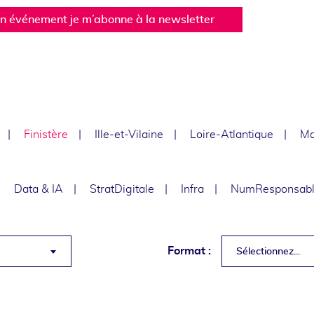
un événement je m’abonne à la newsletter
Finistère
Ille-et-Vilaine
Loire-Atlantique
Ma
Data & IA
StratDigitale
Infra
NumResponsab
Format :
Sélectionnez...