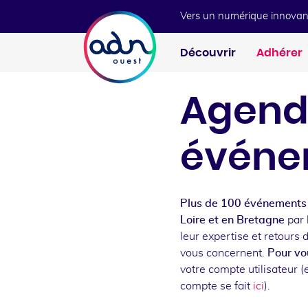
Aller au menu
Aller au contenu
Vers un numérique innovan
Découvrir
Adhérer
Agend
événe
Plus de 100 événements 
Loire et en Bretagne
par 
leur expertise et retours 
vous concernent.
Pour vou
votre compte utilisateur (e
compte se fait
ici
).