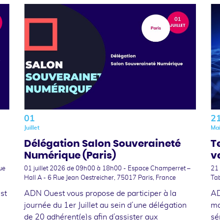
01
2
Juillet
Ma
Délégation Salon Souveraineté
T
Numérique (Paris)
v
ue
01 juillet 2026
de 09h00 à 18h00 - Espace Champerret –
21
Hall A - 6 Rue Jean Oestreicher, 75017 Paris, France
Tab
st
ADN Ouest vous propose de participer à la
AD
journée du 1er Juillet au sein d’une délégation
ma
de 20 adhérent(e)s afin d’assister aux
sé