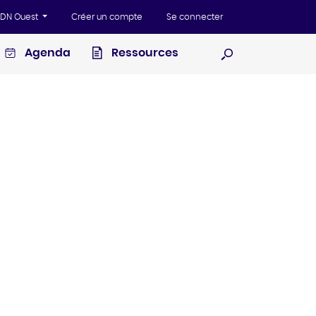
'ADN Ouest
Créer un compte
Se connecter
Agenda
Ressources
Ouvrir la recherc