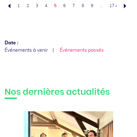
1
2
3
4
5
6
7
8
9
…
17 »
Précédent
Date :
Événements à venir
Événements passés
Nos dernières actualités