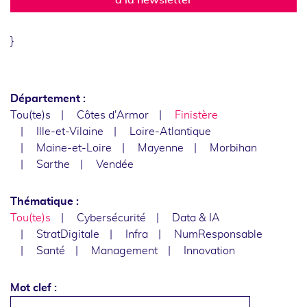
}
Département :
Tou(te)s
Côtes d'Armor
Finistère
Ille-et-Vilaine
Loire-Atlantique
Maine-et-Loire
Mayenne
Morbihan
Sarthe
Vendée
Thématique :
Tou(te)s
Cybersécurité
Data & IA
StratDigitale
Infra
NumResponsable
Santé
Management
Innovation
Mot clef :