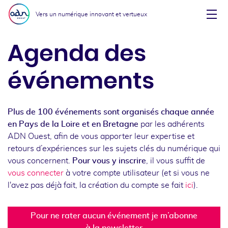
Aller au menu
Aller au contenu
Vers un numérique innovant et vertueux
Affi
Agenda des
événements
Plus de 100 événements sont organisés chaque année
en Pays de la Loire et en Bretagne
par les adhérents
ADN Ouest, afin de vous apporter leur expertise et
retours d’expériences sur les sujets clés du numérique qui
vous concernent.
Pour vous y inscrire
, il vous suffit de
vous connecter
à votre compte utilisateur (et si vous ne
l'avez pas déjà fait, la création du compte se fait
ici
).
Pour ne rater aucun événement je m’abonne
à la newsletter