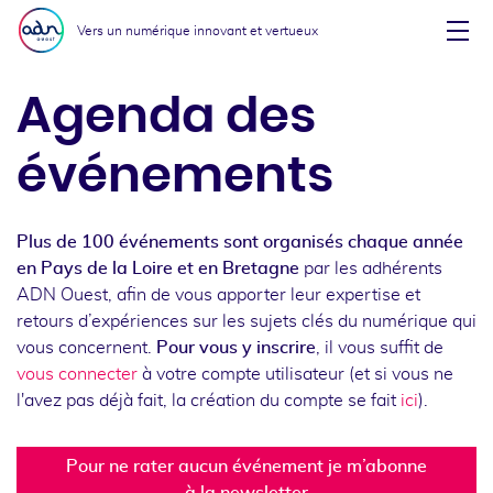
Aller au menu
Aller au contenu
Vers un numérique innovant et vertueux
Affi
Agenda des
événements
Plus de 100 événements sont organisés chaque année
en Pays de la Loire et en Bretagne
par les adhérents
ADN Ouest, afin de vous apporter leur expertise et
retours d’expériences sur les sujets clés du numérique qui
vous concernent.
Pour vous y inscrire
, il vous suffit de
vous connecter
à votre compte utilisateur (et si vous ne
l'avez pas déjà fait, la création du compte se fait
ici
).
Pour ne rater aucun événement je m’abonne
à la newsletter