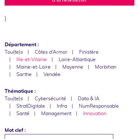
}
Département :
Tou(te)s
Côtes d'Armor
Finistère
Ille-et-Vilaine
Loire-Atlantique
Maine-et-Loire
Mayenne
Morbihan
Sarthe
Vendée
Thématique :
Tou(te)s
Cybersécurité
Data & IA
StratDigitale
Infra
NumResponsable
Santé
Management
Innovation
Mot clef :