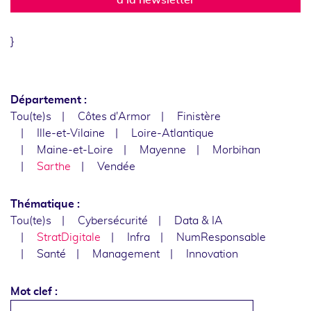
}
Département :
Tou(te)s
Côtes d'Armor
Finistère
Ille-et-Vilaine
Loire-Atlantique
Maine-et-Loire
Mayenne
Morbihan
Sarthe
Vendée
Thématique :
Tou(te)s
Cybersécurité
Data & IA
StratDigitale
Infra
NumResponsable
Santé
Management
Innovation
Mot clef :