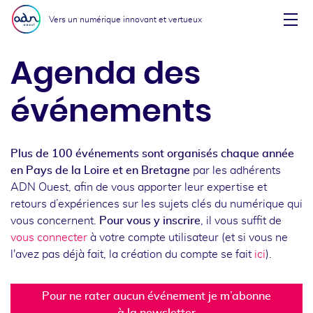
Aller au menu
Aller au contenu
Vers un numérique innovant et vertueux
Affi
Agenda des
événements
Plus de 100 événements sont organisés chaque année
en Pays de la Loire et en Bretagne
par les adhérents
ADN Ouest, afin de vous apporter leur expertise et
retours d’expériences sur les sujets clés du numérique qui
vous concernent.
Pour vous y inscrire
, il vous suffit de
vous connecter
à votre compte utilisateur (et si vous ne
l'avez pas déjà fait, la création du compte se fait
ici
).
Pour ne rater aucun événement je m’abonne
à la newsletter