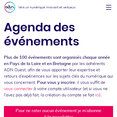
Aller au menu
Aller au contenu
Vers un numérique innovant et vertueux
Affi
Agenda des
événements
Plus de 100 événements sont organisés chaque année
en Pays de la Loire et en Bretagne
par les adhérents
ADN Ouest, afin de vous apporter leur expertise et
retours d’expériences sur les sujets clés du numérique qui
vous concernent.
Pour vous y inscrire
, il vous suffit de
vous connecter
à votre compte utilisateur (et si vous ne
l'avez pas déjà fait, la création du compte se fait
ici
).
Pour ne rater aucun événement je m’abonne
à la newsletter