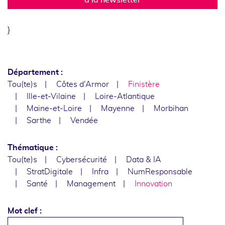
}
Département :
Tou(te)s
Côtes d'Armor
Finistère
Ille-et-Vilaine
Loire-Atlantique
Maine-et-Loire
Mayenne
Morbihan
Sarthe
Vendée
Thématique :
Tou(te)s
Cybersécurité
Data & IA
StratDigitale
Infra
NumResponsable
Santé
Management
Innovation
Mot clef :