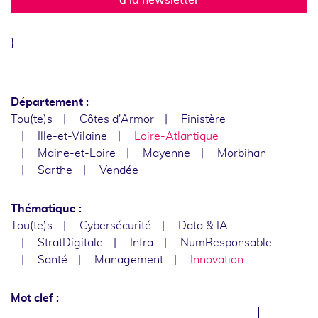
}
Département :
Tou(te)s
Côtes d'Armor
Finistère
Ille-et-Vilaine
Loire-Atlantique
Maine-et-Loire
Mayenne
Morbihan
Sarthe
Vendée
Thématique :
Tou(te)s
Cybersécurité
Data & IA
StratDigitale
Infra
NumResponsable
Santé
Management
Innovation
Mot clef :