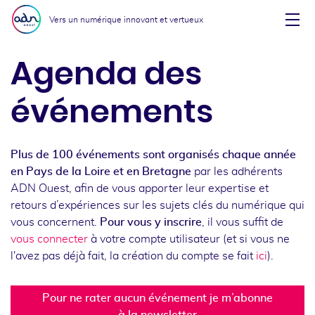
Aller au menu
Aller au contenu
Vers un numérique innovant et vertueux
Affi
Agenda des
événements
Plus de 100 événements sont organisés chaque année
en Pays de la Loire et en Bretagne
par les adhérents
ADN Ouest, afin de vous apporter leur expertise et
retours d’expériences sur les sujets clés du numérique qui
vous concernent.
Pour vous y inscrire
, il vous suffit de
vous connecter
à votre compte utilisateur (et si vous ne
l'avez pas déjà fait, la création du compte se fait
ici
).
Pour ne rater aucun événement je m’abonne
à la newsletter