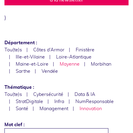
}
Département :
Tou(te)s
Côtes d'Armor
Finistère
Ille-et-Vilaine
Loire-Atlantique
Maine-et-Loire
Mayenne
Morbihan
Sarthe
Vendée
Thématique :
Tou(te)s
Cybersécurité
Data & IA
StratDigitale
Infra
NumResponsable
Santé
Management
Innovation
Mot clef :