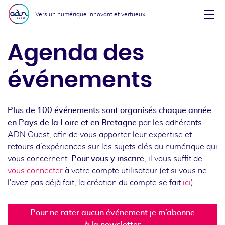
Aller au menu
Aller au contenu
Vers un numérique innovant et vertueux
Affi
Agenda des
événements
Plus de 100 événements sont organisés chaque année
en Pays de la Loire et en Bretagne
par les adhérents
ADN Ouest, afin de vous apporter leur expertise et
retours d’expériences sur les sujets clés du numérique qui
vous concernent.
Pour vous y inscrire
, il vous suffit de
vous connecter
à votre compte utilisateur (et si vous ne
l'avez pas déjà fait, la création du compte se fait
ici
).
Pour ne rater aucun événement je m’abonne
à la newsletter