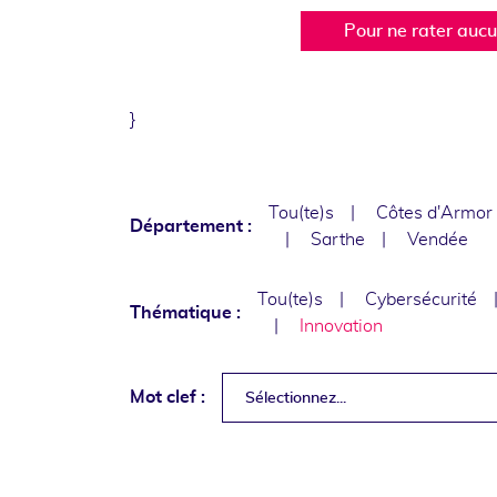
Pour ne rater auc
}
Tou(te)s
Côtes d'Armor
Département :
Sarthe
Vendée
Tou(te)s
Cybersécurité
Thématique :
Innovation
Mot clef :
Sélectionnez...