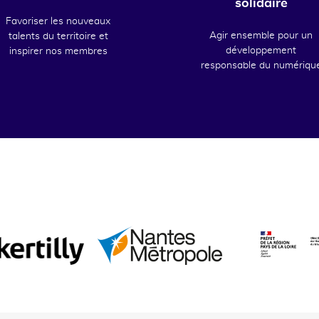
solidaire
Favoriser les nouveaux
Agir ensemble pour un
talents du territoire et
développement
inspirer nos membres
responsable du numériqu