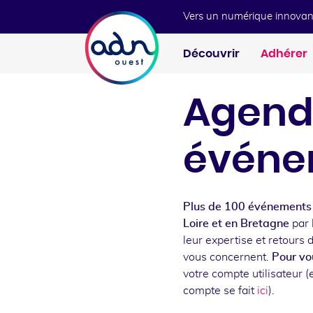
Aller au menu
Aller au contenu
Vers un numérique innovan
Découvrir
Adhérer
Agend
événe
Plus de 100 événements 
Loire et en Bretagne
par 
leur expertise et retours 
vous concernent.
Pour vou
votre compte utilisateur (e
compte se fait
ici
).