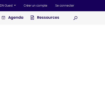
'ADN Ouest
Créer un compte
Se connecter
Agenda
Ressources
Ouvrir la recherc