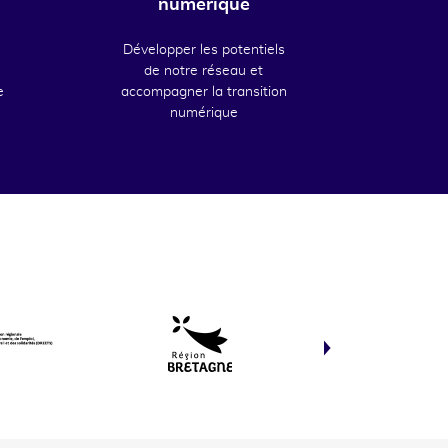
numérique
Développer les potentiels
de notre réseau et
e
accompagner la transition
numérique