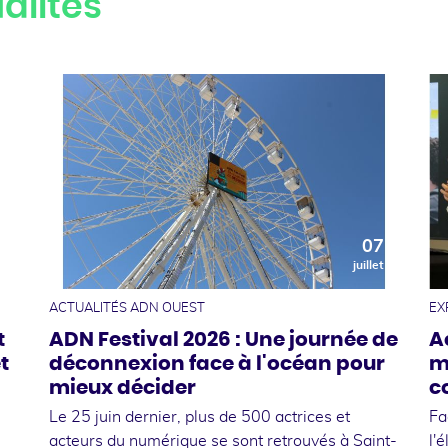
alités
0
07
t
juillet
ACTUALITÉS ADN OUEST
EX
t
ADN Festival 2026 : Une journée de
A
t
déconnexion face à l'océan pour
m
mieux décider
c
Le 25 juin dernier, plus de 500 actrices et
Fa
acteurs du numérique se sont retrouvés à Saint-
l'