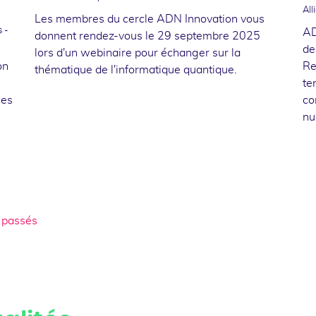
All
Les membres du cercle ADN Innovation vous
 -
AD
donnent rendez-vous le 29 septembre 2025
de
lors d'un webinaire pour échanger sur la
on
Re
thématique de l'informatique quantique.
te
ces
co
nu
 passés