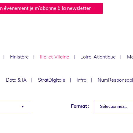
un événement je m’abonne à la newsletter
Finistère
Ille-et-Vilaine
Loire-Atlantique
Ma
Data & IA
StratDigitale
Infra
NumResponsab
Format :
Sélectionnez...