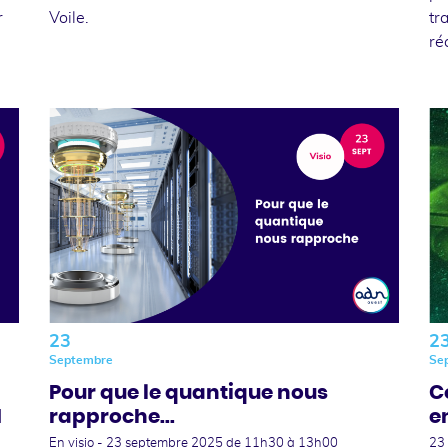
r
Voile.
tr
ré
23
2
Septembre
Se
Pour que le quantique nous
C
N
rapproche...
e
En visio -
23 septembre 2025
de 11h30 à 13h00
23