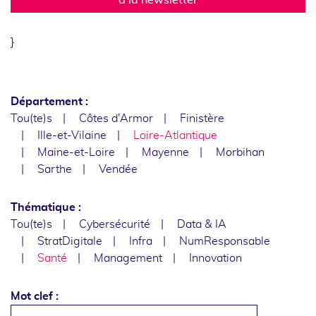
}
Département :
Tou(te)s
Côtes d'Armor
Finistère
Ille-et-Vilaine
Loire-Atlantique
Maine-et-Loire
Mayenne
Morbihan
Sarthe
Vendée
Thématique :
Tou(te)s
Cybersécurité
Data & IA
StratDigitale
Infra
NumResponsable
Santé
Management
Innovation
Mot clef :