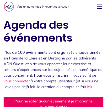
Aller au menu
Aller au contenu
Vers un numérique innovant et vertueux
Affi
Agenda des
événements
Plus de 100 événements sont organisés chaque année
en Pays de la Loire et en Bretagne
par les adhérents
ADN Ouest, afin de vous apporter leur expertise et
retours d’expériences sur les sujets clés du numérique qui
vous concernent.
Pour vous y inscrire
, il vous suffit de
vous connecter
à votre compte utilisateur (et si vous ne
l'avez pas déjà fait, la création du compte se fait
ici
).
Pour ne rater aucun événement je m’abonne
à la newsletter