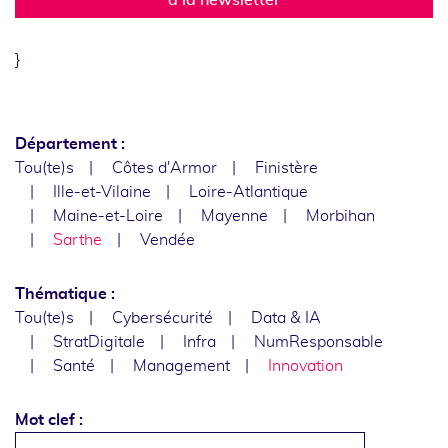
}
Département :
Tou(te)s
Côtes d'Armor
Finistère
Ille-et-Vilaine
Loire-Atlantique
Maine-et-Loire
Mayenne
Morbihan
Sarthe
Vendée
Thématique :
Tou(te)s
Cybersécurité
Data & IA
StratDigitale
Infra
NumResponsable
Santé
Management
Innovation
Mot clef :