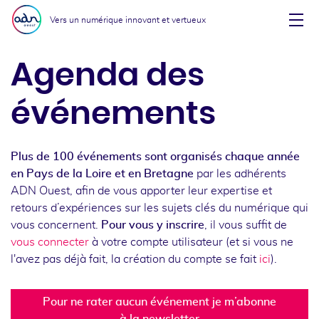
Aller au menu
Aller au contenu
Vers un numérique innovant et vertueux
Affi
Agenda des
événements
Plus de 100 événements sont organisés chaque année
en Pays de la Loire et en Bretagne
par les adhérents
ADN Ouest, afin de vous apporter leur expertise et
retours d’expériences sur les sujets clés du numérique qui
vous concernent.
Pour vous y inscrire
, il vous suffit de
vous connecter
à votre compte utilisateur (et si vous ne
l'avez pas déjà fait, la création du compte se fait
ici
).
Pour ne rater aucun événement je m’abonne
à la newsletter