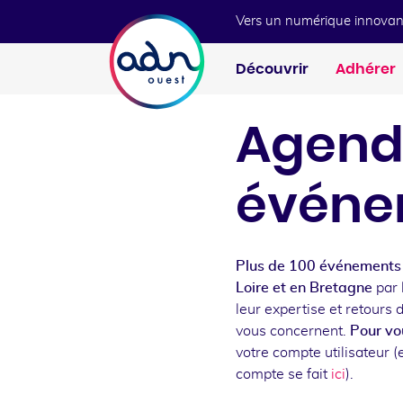
Aller au menu
Aller au contenu
Vers un numérique innovan
Découvrir
Adhérer
Agend
événe
Plus de 100 événements 
Loire et en Bretagne
par 
leur expertise et retours 
vous concernent.
Pour vou
votre compte utilisateur (e
compte se fait
ici
).