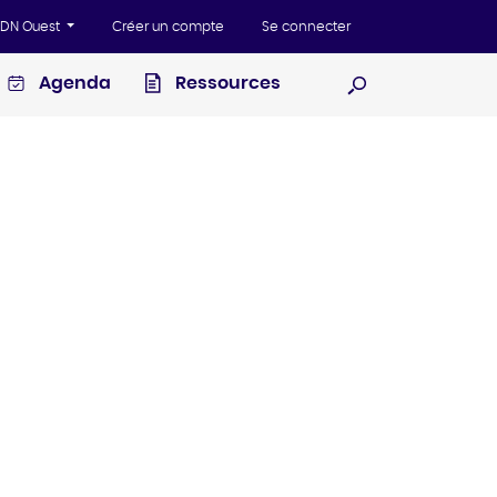
'ADN Ouest
Créer un compte
Se connecter
Agenda
Ressources
Ouvrir la recherc