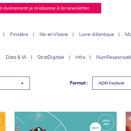
un événement je m’abonne à la newsletter
Finistère
Ille-et-Vilaine
Loire-Atlantique
Ma
Data & IA
StratDigitale
Infra
NumResponsab
Format :
ADN Festival