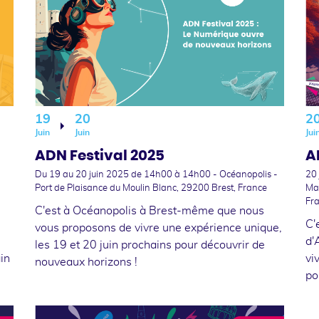
19
20
2
Juin
Juin
Jui
ADN Festival 2025
A
Du 19
au 20 juin 2025
de 14h00 à 14h00 - Océanopolis -
20
Port de Plaisance du Moulin Blanc, 29200 Brest, France
Ma
Fr
C'est à Océanopolis à Brest-même que nous
C'
vous proposons de vivre une expérience unique,
d'
les 19 et 20 juin prochains pour découvrir de
in
vi
nouveaux horizons !
po