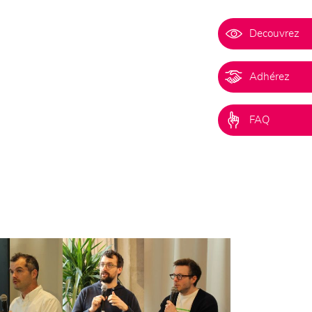
Decouvrez
Adhérez
FAQ