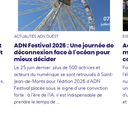
0
07
t
juillet
ACTUALITÉS ADN OUEST
EX
t
ADN Festival 2026 : Une journée de
A
t
déconnexion face à l'océan pour
m
mieux décider
c
Le 25 juin dernier, plus de 500 actrices et
Fa
acteurs du numérique se sont retrouvés à Saint-
l'
s,
Jean-de-Monts pour l'édition 2026 d’ADN
nu
Festival placée sous le signe d’une conviction
un
forte : à l'ère de l'IA, il est indispensable de
d'
prendre le temps de …
et