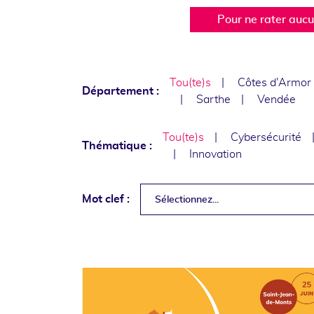
Pour ne rater auc
Tou(te)s
Côtes d'Armor
Département :
Sarthe
Vendée
Tou(te)s
Cybersécurité
Thématique :
Innovation
Mot clef :
Sélectionnez...