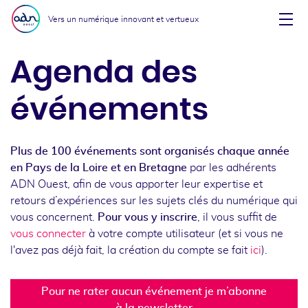
Aller au menu
Aller au contenu
Vers un numérique innovant et vertueux
Affi
Agenda des
événements
Plus de 100 événements sont organisés chaque année
en Pays de la Loire et en Bretagne
par les adhérents
ADN Ouest, afin de vous apporter leur expertise et
retours d’expériences sur les sujets clés du numérique qui
vous concernent.
Pour vous y inscrire
, il vous suffit de
vous connecter
à votre compte utilisateur (et si vous ne
l'avez pas déjà fait, la création du compte se fait
ici
).
Pour ne rater aucun événement je m’abonne
à la newsletter