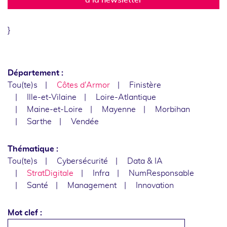
}
Département :
Tou(te)s
Côtes d'Armor
Finistère
Ille-et-Vilaine
Loire-Atlantique
Maine-et-Loire
Mayenne
Morbihan
Sarthe
Vendée
Thématique :
Tou(te)s
Cybersécurité
Data & IA
StratDigitale
Infra
NumResponsable
Santé
Management
Innovation
Mot clef :