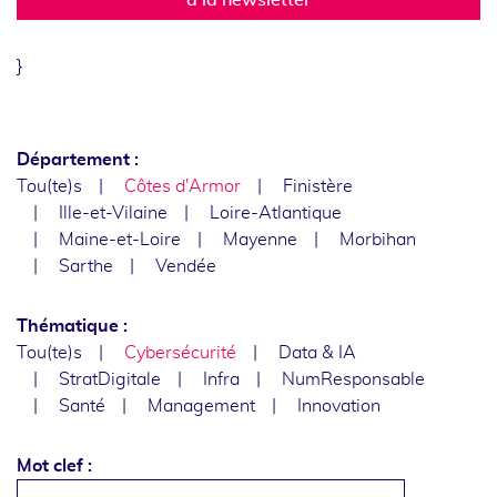
}
Département :
Tou(te)s
Côtes d'Armor
Finistère
Ille-et-Vilaine
Loire-Atlantique
Maine-et-Loire
Mayenne
Morbihan
Sarthe
Vendée
Thématique :
Tou(te)s
Cybersécurité
Data & IA
StratDigitale
Infra
NumResponsable
Santé
Management
Innovation
Mot clef :