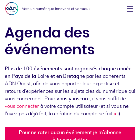
Aller au menu
Aller au contenu
Vers un numérique innovant et vertueux
Affi
Agenda des
événements
Plus de 100 événements sont organisés chaque année
en Pays de la Loire et en Bretagne
par les adhérents
ADN Ouest, afin de vous apporter leur expertise et
retours d’expériences sur les sujets clés du numérique qui
vous concernent.
Pour vous y inscrire
, il vous suffit de
vous connecter
à votre compte utilisateur (et si vous ne
l'avez pas déjà fait, la création du compte se fait
ici
).
Pour ne rater aucun événement je m’abonne
à la newsletter