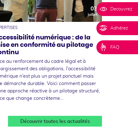
03
Decouvrez
juillet
Adhérez
PERTISES
ccessibilité numérique : de la
ise en conformité au pilotage
FAQ
ontinu
ce au renforcement du cadre légal et à
élargissement des obligations, l'accessibilité
mérique n'est plus un projet ponctuel mais
e démarche durable. Voici comment passer
une approche réactive à un pilotage structuré,
 ce que change concrèteme…
Découvrir toutes les actualités