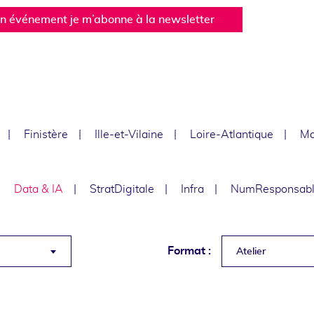
un événement je m’abonne à la newsletter
Finistère
Ille-et-Vilaine
Loire-Atlantique
Ma
Data & IA
StratDigitale
Infra
NumResponsab
Format :
Atelier