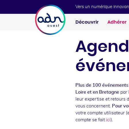
Aller au menu
Aller au contenu
Vers un numérique innovan
Découvrir
Adhérer
Agend
événe
Plus de 100 événements 
Loire et en Bretagne
par 
leur expertise et retours 
vous concernent.
Pour vou
votre compte utilisateur (e
compte se fait
ici
).