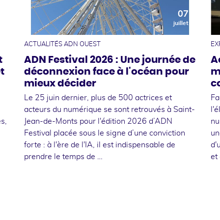
0
07
t
juillet
ACTUALITÉS ADN OUEST
EX
t
ADN Festival 2026 : Une journée de
A
t
déconnexion face à l'océan pour
m
mieux décider
c
Le 25 juin dernier, plus de 500 actrices et
Fa
acteurs du numérique se sont retrouvés à Saint-
l'
s,
Jean-de-Monts pour l'édition 2026 d’ADN
nu
Festival placée sous le signe d’une conviction
un
forte : à l'ère de l'IA, il est indispensable de
d'
prendre le temps de …
et