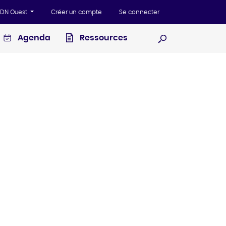
'ADN Ouest
Créer un compte
Se connecter
Agenda
Ressources
Ouvrir la recherc