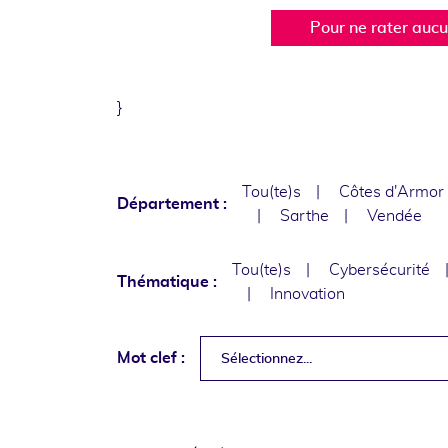
Pour ne rater auc
}
Tou(te)s
Côtes d'Armor
Département :
Sarthe
Vendée
Tou(te)s
Cybersécurité
Thématique :
Innovation
Mot clef :
Sélectionnez...