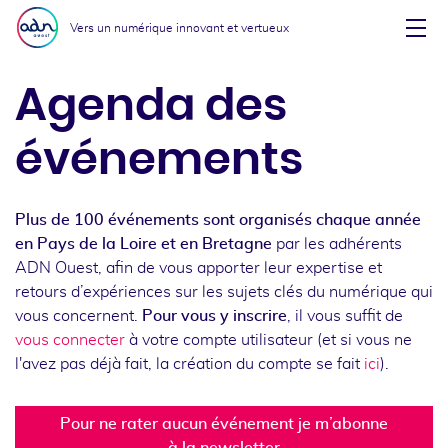
Aller au menu
Aller au contenu
Vers un numérique innovant et vertueux
Affi
Agenda des
événements
Plus de 100 événements sont organisés chaque année
en Pays de la Loire et en Bretagne
par les adhérents
ADN Ouest, afin de vous apporter leur expertise et
retours d’expériences sur les sujets clés du numérique qui
vous concernent.
Pour vous y inscrire
, il vous suffit de
vous connecter
à votre compte utilisateur (et si vous ne
l'avez pas déjà fait, la création du compte se fait
ici
).
Pour ne rater aucun événement je m’abonne
à la newsletter