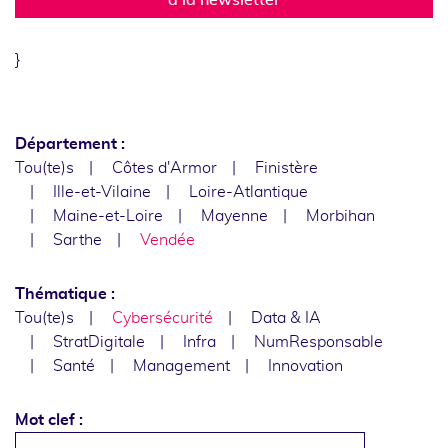
}
Département :
Tou(te)s
Côtes d'Armor
Finistère
Ille-et-Vilaine
Loire-Atlantique
Maine-et-Loire
Mayenne
Morbihan
Sarthe
Vendée
Thématique :
Tou(te)s
Cybersécurité
Data & IA
StratDigitale
Infra
NumResponsable
Santé
Management
Innovation
Mot clef :