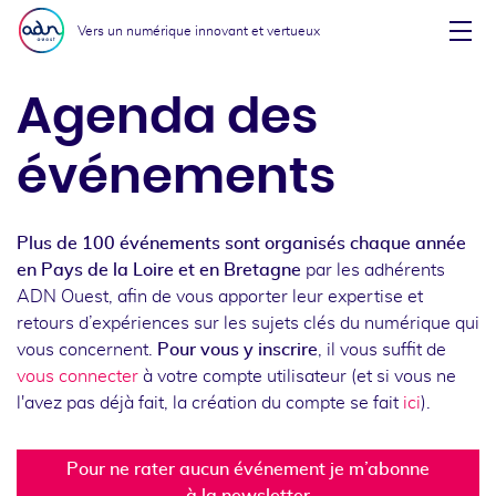
Aller au menu
Aller au contenu
Vers un numérique innovant et vertueux
Affi
Agenda des
événements
Plus de 100 événements sont organisés chaque année
en Pays de la Loire et en Bretagne
par les adhérents
ADN Ouest, afin de vous apporter leur expertise et
retours d’expériences sur les sujets clés du numérique qui
vous concernent.
Pour vous y inscrire
, il vous suffit de
vous connecter
à votre compte utilisateur (et si vous ne
l'avez pas déjà fait, la création du compte se fait
ici
).
Pour ne rater aucun événement je m’abonne
à la newsletter