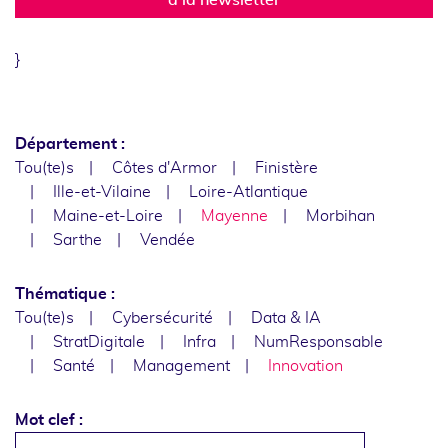
}
Département :
Tou(te)s
Côtes d'Armor
Finistère
Ille-et-Vilaine
Loire-Atlantique
Maine-et-Loire
Mayenne
Morbihan
Sarthe
Vendée
Thématique :
Tou(te)s
Cybersécurité
Data & IA
StratDigitale
Infra
NumResponsable
Santé
Management
Innovation
Mot clef :