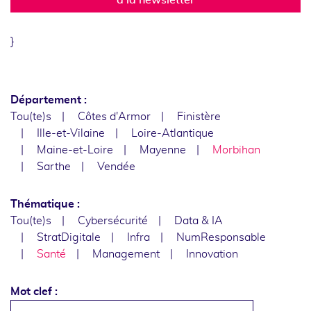
}
Département :
Tou(te)s
Côtes d'Armor
Finistère
Ille-et-Vilaine
Loire-Atlantique
Maine-et-Loire
Mayenne
Morbihan
Sarthe
Vendée
Thématique :
Tou(te)s
Cybersécurité
Data & IA
StratDigitale
Infra
NumResponsable
Santé
Management
Innovation
Mot clef :