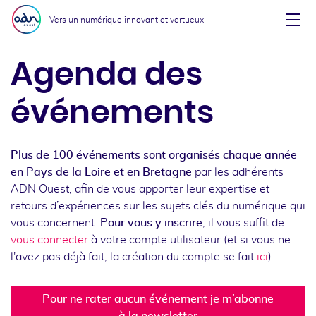
Aller au menu
Aller au contenu
Vers un numérique innovant et vertueux
Affi
Agenda des
événements
Plus de 100 événements sont organisés chaque année
en Pays de la Loire et en Bretagne
par les adhérents
ADN Ouest, afin de vous apporter leur expertise et
retours d’expériences sur les sujets clés du numérique qui
vous concernent.
Pour vous y inscrire
, il vous suffit de
vous connecter
à votre compte utilisateur (et si vous ne
l'avez pas déjà fait, la création du compte se fait
ici
).
Pour ne rater aucun événement je m’abonne
à la newsletter