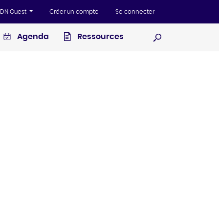
'ADN Ouest
Créer un compte
Se connecter
Agenda
Ressources
Ouvrir la recherc