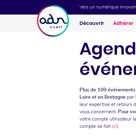
Aller au menu
Aller au contenu
Vers un numérique innovan
Découvrir
Adhérer
Agend
événe
Plus de 100 événements 
Loire et en Bretagne
par 
leur expertise et retours 
vous concernent.
Pour vou
votre compte utilisateur (e
compte se fait
ici
).