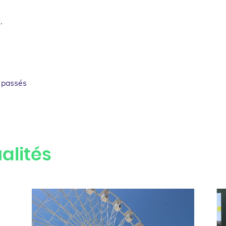
,
 passés
alités