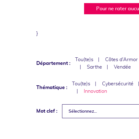
Pour ne rater auc
}
Tou(te)s
Côtes d'Armor
Département :
Sarthe
Vendée
Tou(te)s
Cybersécurité
Thématique :
Innovation
Mot clef :
Sélectionnez...