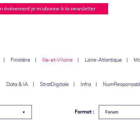
un événement je m’abonne à la newsletter
Finistère
Ille-et-Vilaine
Loire-Atlantique
Ma
Data & IA
StratDigitale
Infra
NumResponsab
Format :
Forum