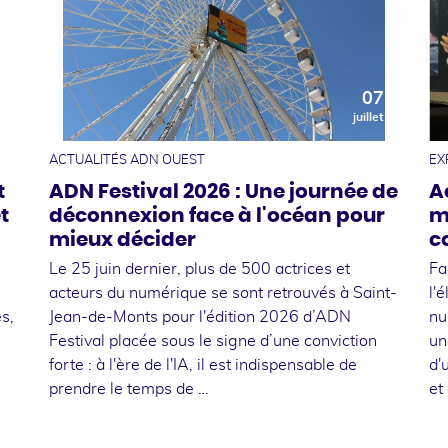
0
07
t
juillet
ACTUALITÉS ADN OUEST
EX
t
ADN Festival 2026 : Une journée de
A
t
déconnexion face à l'océan pour
m
mieux décider
c
Le 25 juin dernier, plus de 500 actrices et
Fa
acteurs du numérique se sont retrouvés à Saint-
l'
s,
Jean-de-Monts pour l'édition 2026 d’ADN
nu
Festival placée sous le signe d’une conviction
un
forte : à l'ère de l'IA, il est indispensable de
d'
prendre le temps de …
et