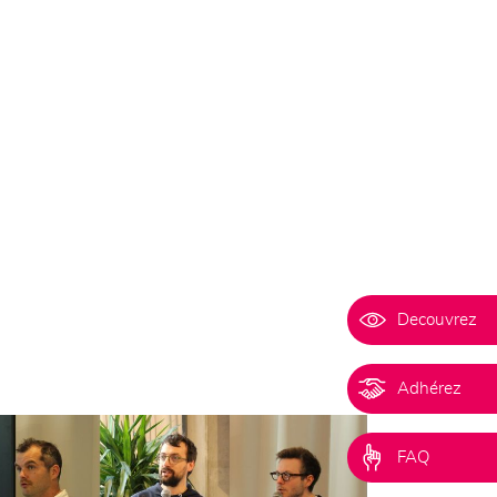
Decouvrez
Adhérez
FAQ