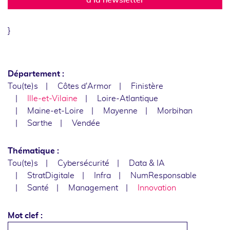
}
Département :
Tou(te)s
Côtes d'Armor
Finistère
Ille-et-Vilaine
Loire-Atlantique
Maine-et-Loire
Mayenne
Morbihan
Sarthe
Vendée
Thématique :
Tou(te)s
Cybersécurité
Data & IA
StratDigitale
Infra
NumResponsable
Santé
Management
Innovation
Mot clef :