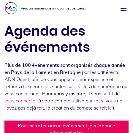
Aller au menu
Aller au contenu
Vers un numérique innovant et vertueux
Affi
Agenda des
événements
Plus de 100 événements sont organisés chaque année
en Pays de la Loire et en Bretagne
par les adhérents
ADN Ouest, afin de vous apporter leur expertise et
retours d’expériences sur les sujets clés du numérique qui
vous concernent.
Pour vous y inscrire
, il vous suffit de
vous connecter
à votre compte utilisateur (et si vous ne
l'avez pas déjà fait, la création du compte se fait
ici
).
Pour ne rater aucun événement je m’abonne
à la newsletter