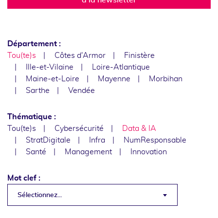
Département :
Tou(te)s
Côtes d'Armor
Finistère
Ille-et-Vilaine
Loire-Atlantique
Maine-et-Loire
Mayenne
Morbihan
Sarthe
Vendée
Thématique :
Tou(te)s
Cybersécurité
Data & IA
StratDigitale
Infra
NumResponsable
Santé
Management
Innovation
Mot clef :
Sélectionnez...