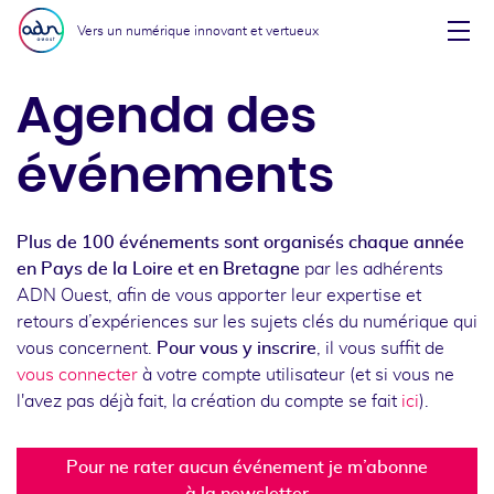
Aller au menu
Aller au contenu
Vers un numérique innovant et vertueux
Affi
Agenda des
événements
Plus de 100 événements sont organisés chaque année
en Pays de la Loire et en Bretagne
par les adhérents
ADN Ouest, afin de vous apporter leur expertise et
retours d’expériences sur les sujets clés du numérique qui
vous concernent.
Pour vous y inscrire
, il vous suffit de
vous connecter
à votre compte utilisateur (et si vous ne
l'avez pas déjà fait, la création du compte se fait
ici
).
Pour ne rater aucun événement je m’abonne
à la newsletter