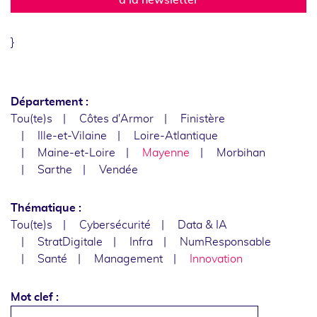
}
Département :
Tou(te)s
Côtes d'Armor
Finistère
Ille-et-Vilaine
Loire-Atlantique
Maine-et-Loire
Mayenne
Morbihan
Sarthe
Vendée
Thématique :
Tou(te)s
Cybersécurité
Data & IA
StratDigitale
Infra
NumResponsable
Santé
Management
Innovation
Mot clef :