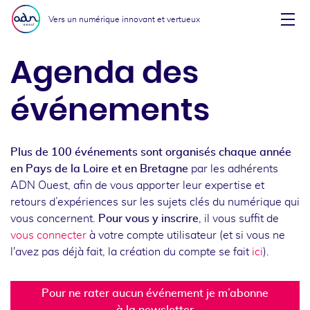
Aller au menu
Aller au contenu
Vers un numérique innovant et vertueux
Affi
Agenda des
événements
Plus de 100 événements sont organisés chaque année
en Pays de la Loire et en Bretagne
par les adhérents
ADN Ouest, afin de vous apporter leur expertise et
retours d’expériences sur les sujets clés du numérique qui
vous concernent.
Pour vous y inscrire
, il vous suffit de
vous connecter
à votre compte utilisateur (et si vous ne
l'avez pas déjà fait, la création du compte se fait
ici
).
Pour ne rater aucun événement je m’abonne
à la newsletter