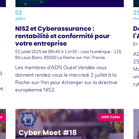
02
2
Juillet
Avr
NIS2 et Cyberassurance :
D
rentabilité et conformité pour
l
votre entreprise
e
En 
02 juillet 2025
de 08h45 à 11h30 - Loco Numérique - 125
AD
Bd Louis Blanc, 85000 La Roche-sur-Yon, France
25
Les membres d'ADN Ouest Vendée vous
Mo
à
donnent rendez-vous le mercredi 2 juillet à la
un
Roche-sur-Yon pour échanger sur la directive
cy
le,
européenne NIS2.