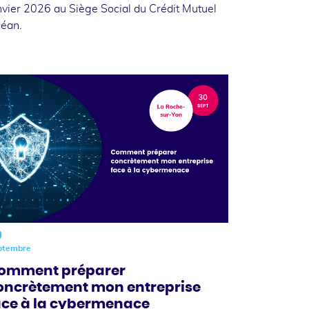
nvier 2026 au Siège Social du Crédit Mutuel
éan.
0
ptembre
omment préparer
oncrètement mon entreprise
ace à la cybermenace