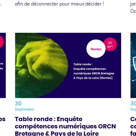
afin de déconnecter pour mieux décider !
ja
r
Oc
30
3
Septembre
Se
es
Table ronde : Enquête
C
compétences numériques ORCN
c
Bretagne & Pays de la Loire
f