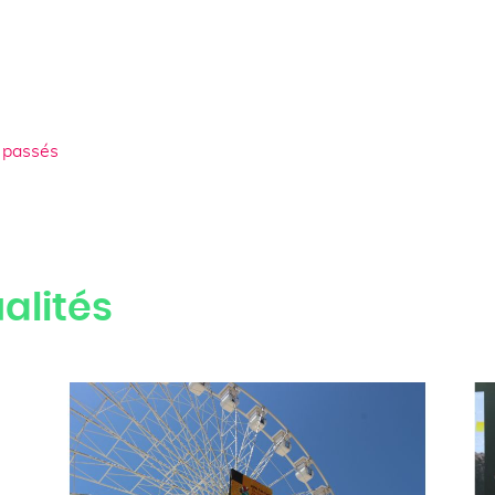
 passés
alités