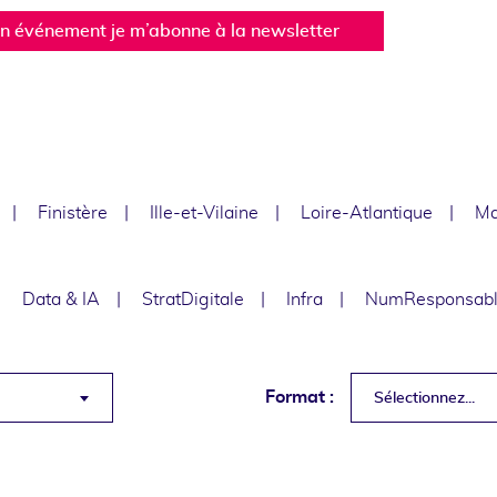
un événement je m’abonne à la newsletter
Finistère
Ille-et-Vilaine
Loire-Atlantique
Ma
Data & IA
StratDigitale
Infra
NumResponsab
Format :
Sélectionnez...