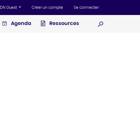
'ADN Ouest
Créer un compte
Se connecter
Agenda
Ressources
Ouvrir la recherc