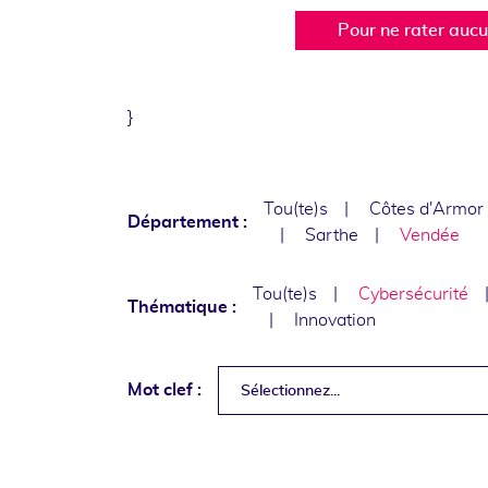
Pour ne rater auc
}
Tou(te)s
Côtes d'Armor
Département :
Sarthe
Vendée
Tou(te)s
Cybersécurité
Thématique :
Innovation
Mot clef :
Sélectionnez...