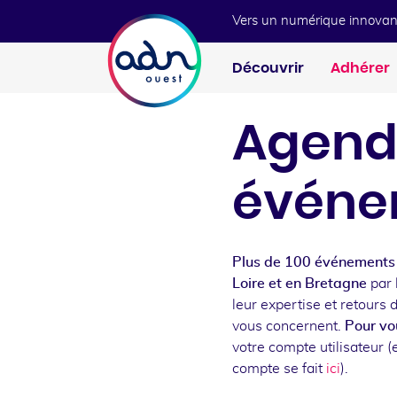
Aller au menu
Aller au contenu
Vers un numérique innovan
Découvrir
Adhérer
Agend
événe
Plus de 100 événements 
Loire et en Bretagne
par 
leur expertise et retours 
vous concernent.
Pour vou
votre compte utilisateur (e
compte se fait
ici
).