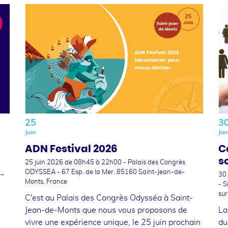
25
3
Juin
Jan
ADN Festival 2026
C
s
25 juin 2026
de 08h45 à 22h00 - Palais des Congrès
ODYSSEA - 67 Esp. de la Mer, 85160 Saint-Jean-de-
 –
30
Monts, France
- S
sur
C'est au Palais des Congrès Odysséa à Saint-
Jean-de-Monts que nous vous proposons de
La
vivre une expérience unique, le 25 juin prochain
du