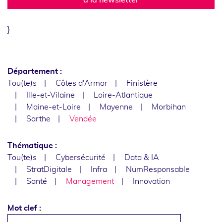
}
Département :
Tou(te)s
Côtes d'Armor
Finistère
Ille-et-Vilaine
Loire-Atlantique
Maine-et-Loire
Mayenne
Morbihan
Sarthe
Vendée
Thématique :
Tou(te)s
Cybersécurité
Data & IA
StratDigitale
Infra
NumResponsable
Santé
Management
Innovation
Mot clef :