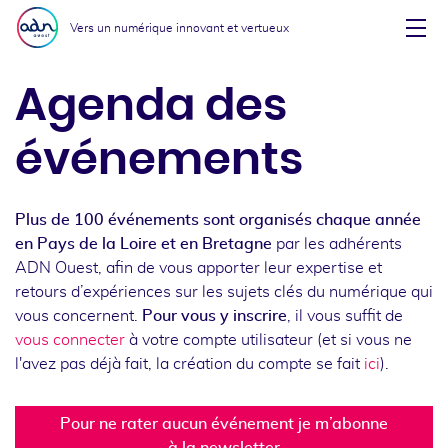
Aller au menu
Aller au contenu
Vers un numérique innovant et vertueux
Affi
Agenda des
événements
Plus de 100 événements sont organisés chaque année
en Pays de la Loire et en Bretagne
par les adhérents
ADN Ouest, afin de vous apporter leur expertise et
retours d’expériences sur les sujets clés du numérique qui
vous concernent.
Pour vous y inscrire
, il vous suffit de
vous connecter
à votre compte utilisateur (et si vous ne
l'avez pas déjà fait, la création du compte se fait
ici
).
Pour ne rater aucun événement je m’abonne
à la newsletter