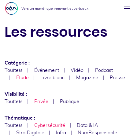
Aller au menu
Aller au contenu
Vers un numérique innovant et vertueux
Affi
Les ressources
Catégorie :
Tou(te)s
Événement
Vidéo
Podcast
Étude
Livre blanc
Magazine
Presse
Visibilité :
Tou(te)s
Privée
Publique
Thématique :
Tou(te)s
Cybersécurité
Data & IA
StratDigitale
Infra
NumResponsable