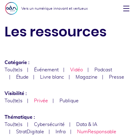
Aller au menu
Aller au contenu
Vers un numérique innovant et vertueux
Affi
Les ressources
Catégorie :
Tou(te)s
Événement
Vidéo
Podcast
Étude
Livre blanc
Magazine
Presse
Visibilité :
Tou(te)s
Privée
Publique
Thématique :
Tou(te)s
Cybersécurité
Data & IA
StratDigitale
Infra
NumResponsable