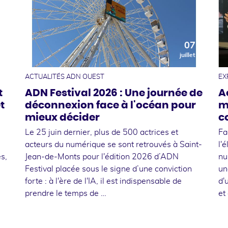
0
07
t
juillet
ACTUALITÉS ADN OUEST
EX
t
ADN Festival 2026 : Une journée de
A
t
déconnexion face à l'océan pour
m
mieux décider
c
Le 25 juin dernier, plus de 500 actrices et
Fa
acteurs du numérique se sont retrouvés à Saint-
l'
s,
Jean-de-Monts pour l'édition 2026 d’ADN
nu
Festival placée sous le signe d’une conviction
un
forte : à l'ère de l'IA, il est indispensable de
d'
prendre le temps de …
et