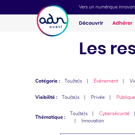
Aller au menu
Aller au contenu
Vers un numérique innovan
Découvrir
Adhérer
Les re
Catégorie :
Tou(te)s
Événement
Vi
Visibilité :
Tou(te)s
Privée
Publiqu
Tou(te)s
Cybersécurité
Thématique :
Innovation