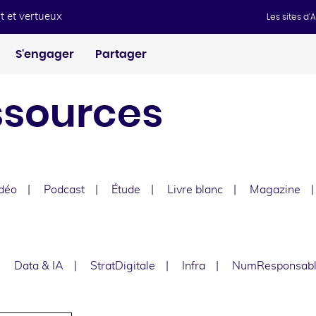
t et vertueux
Les sites d
S'engager
Partager
ssources
déo
Podcast
Étude
Livre blanc
Magazine
e
Data & IA
StratDigitale
Infra
NumResponsab