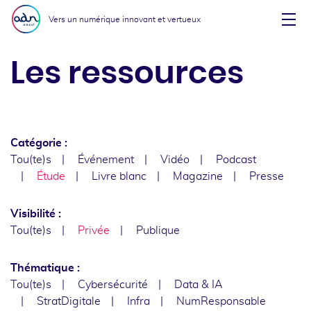
Aller au menu
Aller au contenu
Vers un numérique innovant et vertueux
Affi
Les ressources
Catégorie :
Tou(te)s
Événement
Vidéo
Podcast
Étude
Livre blanc
Magazine
Presse
Visibilité :
Tou(te)s
Privée
Publique
Thématique :
Tou(te)s
Cybersécurité
Data & IA
StratDigitale
Infra
NumResponsable