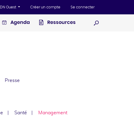
'ADN Ouest
Créer un compte
Se connecter
Agenda
Ressources
Ouvrir la recherc
Presse
le
Santé
Management