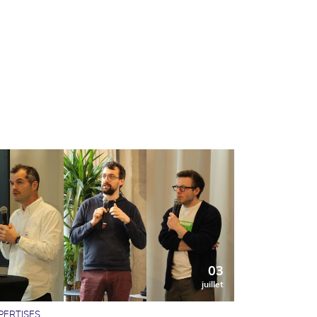
03
juillet
PERTISES