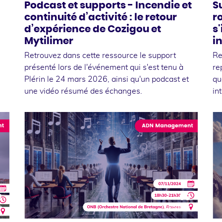
Podcast et supports - Incendie et
S
continuité d’activité : le retour
r
d’expérience de Cozigou et
s
Mytilimer
i
Retrouvez dans cette ressource le support
Re
présenté lors de l'événement qui s'est tenu à
re
Plérin le 24 mars 2026, ainsi qu'un podcast et
qu
une vidéo résumé des échanges.
in
3
08
e
novembre