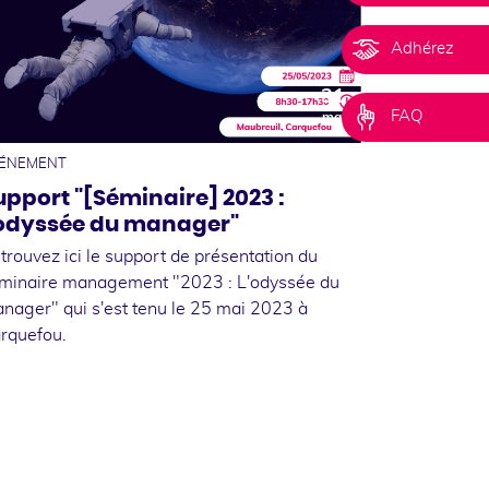
Adhérez
31
FAQ
mai
ÉNEMENT
upport "[Séminaire] 2023 :
'odyssée du manager"
trouvez ici le support de présentation du
minaire management "2023 : L'odyssée du
nager" qui s'est tenu le 25 mai 2023 à
rquefou.