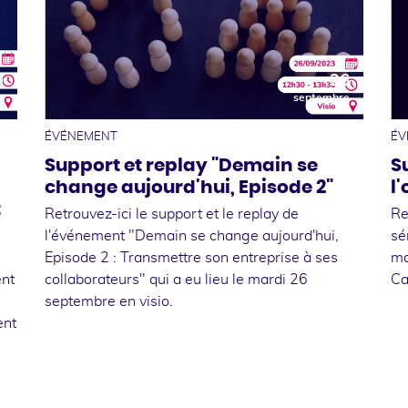
0
26
e
septembre
ÉVÉNEMENT
ÉV
Support et replay "Demain se
S
change aujourd'hui, Episode 2"
l
t
Retrouvez-ici le support et le replay de
Re
l'événement "Demain se change aujourd'hui,
sé
Episode 2 : Transmettre son entreprise à ses
ma
nt
collaborateurs" qui a eu lieu le mardi 26
Ca
septembre en visio.
ent