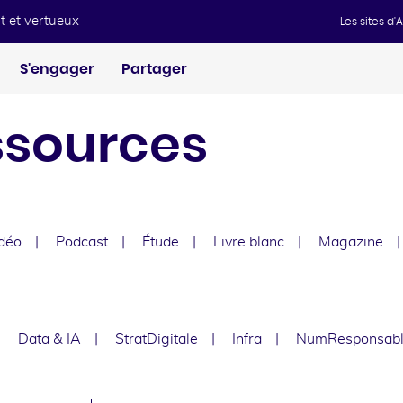
t et vertueux
Les sites d
S'engager
Partager
ssources
déo
Podcast
Étude
Livre blanc
Magazine
e
Data & IA
StratDigitale
Infra
NumResponsab