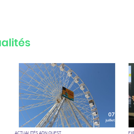
alités
0
07
t
juillet
ACTUALITÉS ADN OUEST
EX