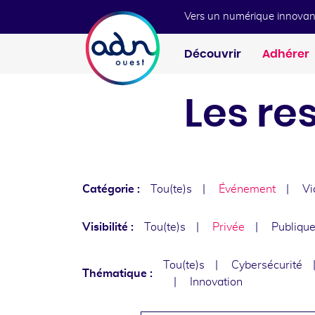
Aller au menu
Aller au contenu
Vers un numérique innovan
Découvrir
Adhérer
Les re
Catégorie :
Tou(te)s
Événement
Vi
Visibilité :
Tou(te)s
Privée
Publiqu
Tou(te)s
Cybersécurité
Thématique :
Innovation