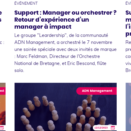
ÉVÉNEMENT
ÉV
e
Support : Manager ou orchestrer ?
S
s
Retour d’expérience d’un
m
manager à impact
l
p
Le groupe "Leardership", de la communauté
 :
ADN Management, a orchestré le 7 novembre
Re
une soirée spéciale avec deux invités de marque
pr
: Marc Feldman, Directeur de l'Orchestre
co
National de Bretagne, et Eric Bescond, flûte
vi
solo.
Br