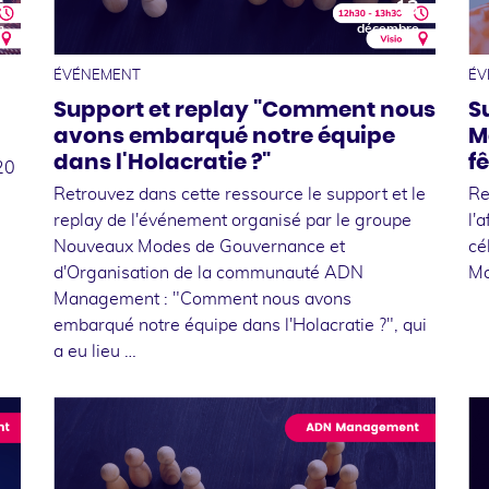
5
13
n
décembre
ÉVÉNEMENT
ÉV
Support et replay "Comment nous
S
avons embarqué notre équipe
M
dans l'Holacratie ?"
fê
20
Retrouvez dans cette ressource le support et le
Re
replay de l'événement organisé par le groupe
l'
Nouveaux Modes de Gouvernance et
cé
d'Organisation de la communauté ADN
Ma
Management : "Comment nous avons
embarqué notre équipe dans l'Holacratie ?", qui
a eu lieu …