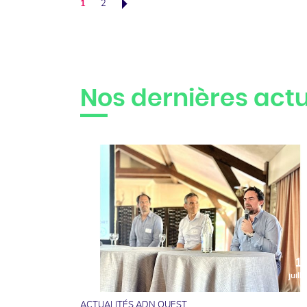
1
2
Suivant
Nos dernières actu
1
juille
ACTUALITÉS ADN OUEST