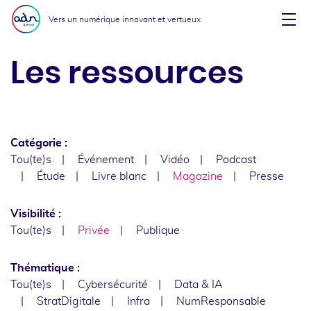
Aller au menu
Aller au contenu
Vers un numérique innovant et vertueux
Affi
Les ressources
Catégorie :
Tou(te)s
Événement
Vidéo
Podcast
Étude
Livre blanc
Magazine
Presse
Visibilité :
Tou(te)s
Privée
Publique
Thématique :
Tou(te)s
Cybersécurité
Data & IA
StratDigitale
Infra
NumResponsable