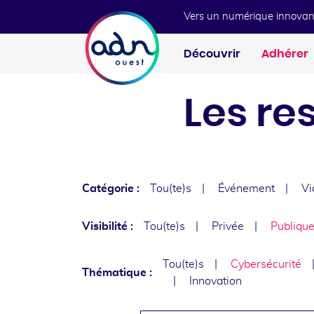
Aller au menu
Aller au contenu
Vers un numérique innovan
Découvrir
Adhérer
Les re
Catégorie :
Tou(te)s
Événement
Vi
Visibilité :
Tou(te)s
Privée
Publiqu
Tou(te)s
Cybersécurité
Thématique :
Innovation