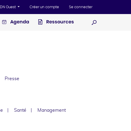
'ADN Ouest
Créer un compte
Se connecter
Agenda
Ressources
Ouvrir la recherc
Presse
le
Santé
Management