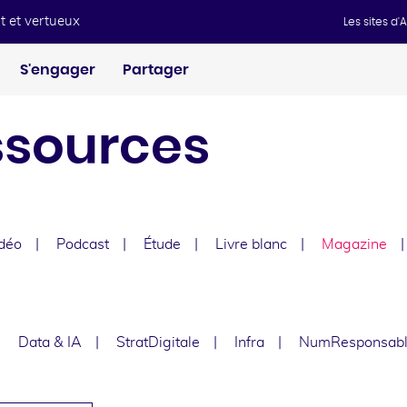
t et vertueux
Les sites d
S'engager
Partager
ssources
déo
Podcast
Étude
Livre blanc
Magazine
e
Data & IA
StratDigitale
Infra
NumResponsab