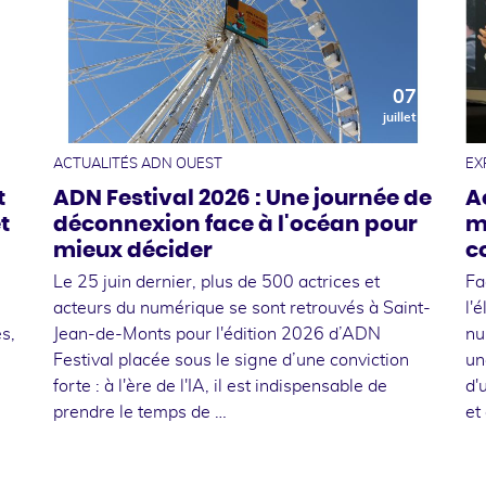
0
07
t
juillet
ACTUALITÉS ADN OUEST
EX
t
ADN Festival 2026 : Une journée de
A
t
déconnexion face à l'océan pour
m
mieux décider
c
Le 25 juin dernier, plus de 500 actrices et
Fa
acteurs du numérique se sont retrouvés à Saint-
l'
s,
Jean-de-Monts pour l'édition 2026 d’ADN
nu
Festival placée sous le signe d’une conviction
un
forte : à l'ère de l'IA, il est indispensable de
d'
prendre le temps de …
et